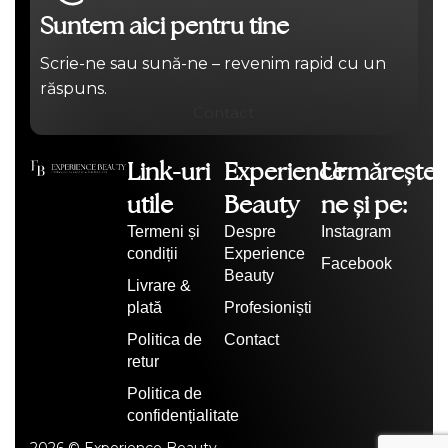
Suntem aici pentru tine
Scrie-ne sau sună-ne – revenim rapid cu un
răspuns.
Contact
Link-uri
Experience
Urmărește-
utile
Beauty
ne și pe:
Termeni și
Despre
Instagram
condiții
Experience
Facebook
Beauty
Livrare &
plată
Profesioniști
Politica de
Contact
retur
Politica de
confidențialitate