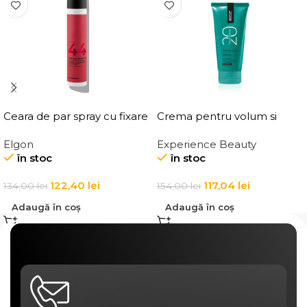
Ceara de par spray cu fixare
Crema pentru volum si
flexibila, Elgon Affixx 44 Flex
ingrosarea firului de par
Elgon
Experience Beauty
Hold Spray Wax
Elgon 20 Volumizing
în stoc
în stoc
Thickening Cream
122,40
lei
117,04
lei
134,00
lei
154,00
lei
Adaugă în coș
Adaugă în coș