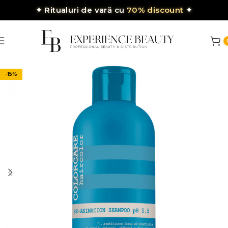
✦
Ritualuri de vară cu
70% discount
✦
-15%