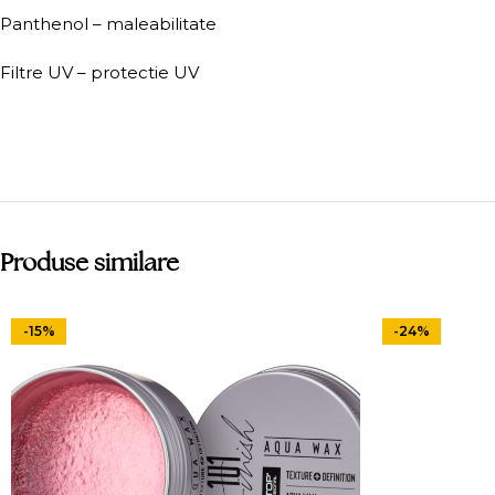
Panthenol – maleabilitate
Filtre UV – protectie UV
Produse similare
-15%
-24%