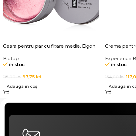
Ceara pentru par cu fixare medie, Elgon
Crema pentru 
101 Aqua Wax Texture Definition
de par Elgon
Biotop
Experience 
Cream
în stoc
în stoc
97,75
lei
117,
115,00
lei
154,00
lei
Adaugă în coș
Adaugă în c