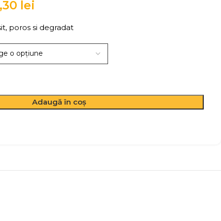
8,30
lei
t, poros si degradat
Adaugă în coș