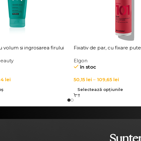
volum si ingrosarea firului
Fixativ de par, cu fixare put
 20 Volumizing Thickening
Affixx 101 Fix It Hairspray
Beauty
Elgon
în stoc
04
lei
50,15
lei
–
109,65
lei
oș
Selectează opțiunile
Suntem