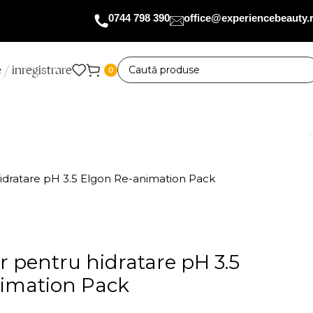
0744 798 390
office@experiencebeauty.
 / înregistrare
0
idratare pH 3.5 Elgon Re-animation Pack
 pentru hidratare pH 3.5
imation Pack