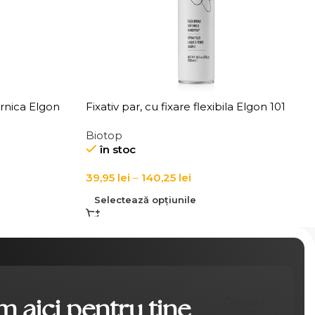
ernica Elgon
Fixativ par, cu fixare flexibila Elgon 101
Extra Flex Hold Hairspray
Biotop
în stoc
39,95
lei
–
140,25
lei
Selectează opțiunile
 aici pentru tine
Contact