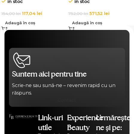
în stoc
în stoc
Thickening Cream
117,04
lei
571,52
lei
154,00
lei
752,00
lei
Adaugă în coș
Adaugă în coș
Suntem aici pentru tine
Scrie-ne sau sună-ne – revenim rapid cu un
răspuns.
Contact
Link-uri
Experience
Urmărește-
utile
Beauty
ne și pe: