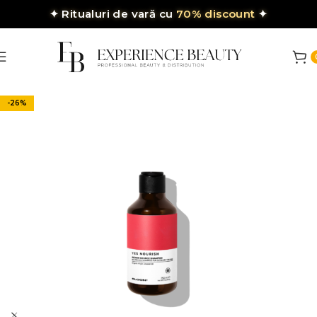
✦
Ritualuri de vară cu
70% discount
✦
-26%