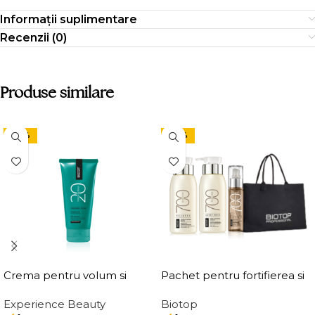
Informații suplimentare
Recenzii (0)
Produse similare
-24%
-24%
Crema pentru volum si
Pachet pentru fortifierea si
ingrosarea firului de par
stralucirea parului
Experience Beauty
Biotop
Elgon 20 Volumizing