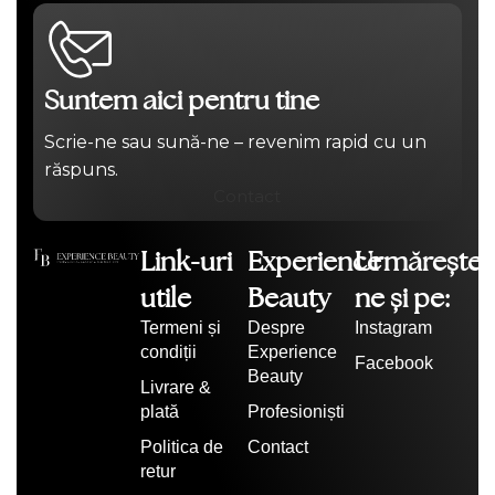
Suntem aici pentru tine
Scrie-ne sau sună-ne – revenim rapid cu un
răspuns.
Contact
Link-uri
Experience
Urmărește-
utile
Beauty
ne și pe:
Termeni și
Despre
Instagram
condiții
Experience
Facebook
Beauty
Livrare &
plată
Profesioniști
Politica de
Contact
retur