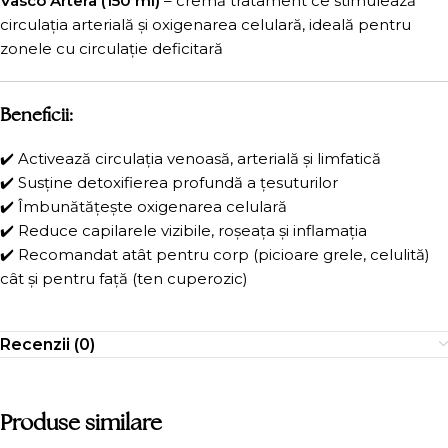
Vasco Artera (150 ml)
– cremă tratament ce stimulează
circulația arterială și oxigenarea celulară, ideală pentru
zonele cu circulație deficitară
Beneficii:
✔️ Activează circulația venoasă, arterială și limfatică
✔️ Susține detoxifierea profundă a țesuturilor
✔️ Îmbunătățește oxigenarea celulară
✔️ Reduce capilarele vizibile, roșeața și inflamația
✔️ Recomandat atât pentru corp (picioare grele, celulită)
cât și pentru față (ten cuperozic)
Recenzii (0)
Produse similare