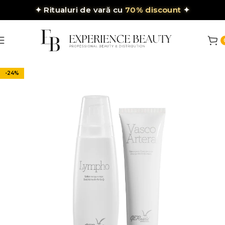
✦
Ritualuri de vară cu
70% discount
✦
-24%