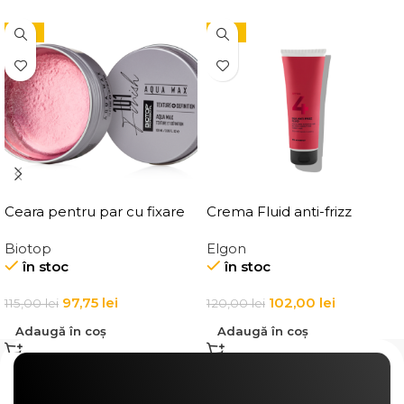
-15%
-15%
Ceara pentru par cu fixare
Crema Fluid anti-frizz
medie, Elgon 101 Aqua Wax
pentru par Elgon Affixx 4
Biotop
Elgon
Texture Definition
Slick Anti-Frizz Fluid
în stoc
în stoc
97,75
lei
102,00
lei
115,00
lei
120,00
lei
Adaugă în coș
Adaugă în coș