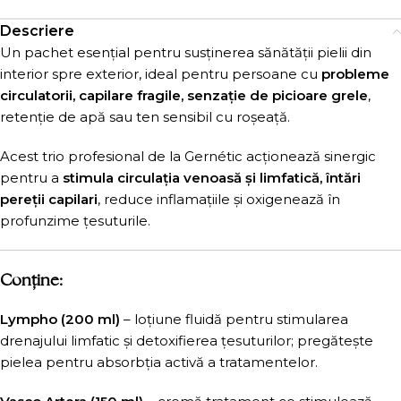
Descriere
Un pachet esențial pentru susținerea sănătății pielii din
interior spre exterior, ideal pentru persoane cu
probleme
circulatorii, capilare fragile, senzație de picioare grele
,
retenție de apă sau ten sensibil cu roșeață.
Acest trio profesional de la Gernétic acționează sinergic
pentru a
stimula circulația venoasă și limfatică, întări
pereții capilari
, reduce inflamațiile și oxigenează în
profunzime țesuturile.
Conține:
Lympho (200 ml)
– loțiune fluidă pentru stimularea
drenajului limfatic și detoxifierea țesuturilor; pregătește
pielea pentru absorbția activă a tratamentelor.