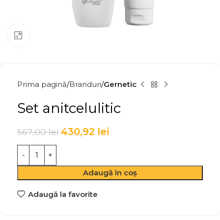
Click to enlarge
Prima pagină
Branduri
Gernetic
Set anitcelulitic
430,92
lei
567,00
lei
Adaugă în coș
Adaugă la favorite