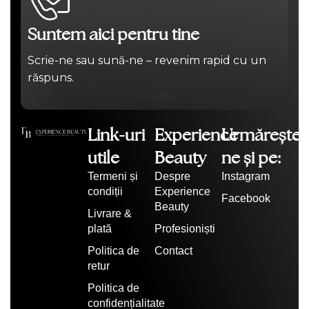
Suntem aici pentru tine
Scrie-ne sau sună-ne – revenim rapid cu un
răspuns.
Contact
Link-uri
Experience
Urmărește-
utile
Beauty
ne și pe:
Termeni și
Despre
Instagram
condiții
Experience
Facebook
Beauty
Livrare &
plată
Profesioniști
Politica de
Contact
retur
Politica de
confidențialitate