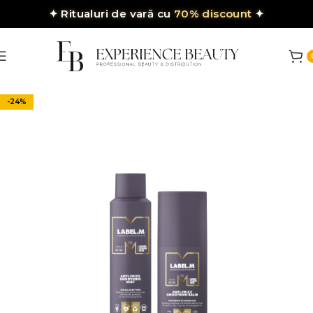
✦
Ritualuri de vară cu
70% discount
✦
-24%