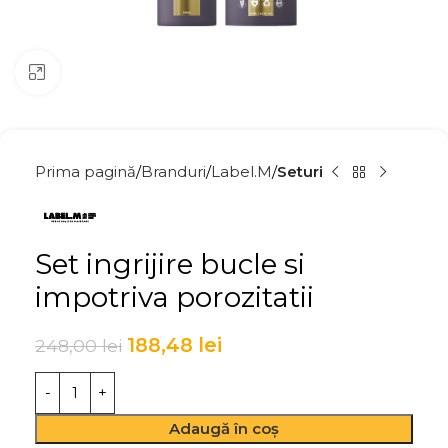
Click to enlarge
Prima pagină
Branduri
Label.M
Seturi
Set ingrijire bucle si
impotriva porozitatii
188,48
lei
248,00
lei
Adaugă în coș