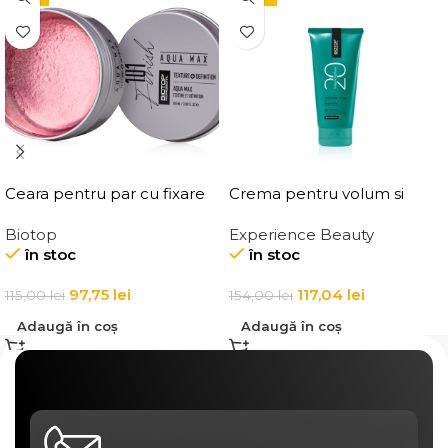
Ceara pentru par cu fixare
Crema pentru volum si
medie, Elgon 101 Aqua Wax
ingrosarea firului de par
Biotop
Experience Beauty
Texture Definition
Elgon 20 Volumizing
în stoc
în stoc
Thickening Cream
97,75
lei
117,04
lei
115,00
lei
154,00
lei
Adaugă în coș
Adaugă în coș