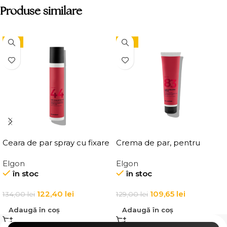
Produse similare
-9%
-15%
Ceara de par spray cu fixare
Crema de par, pentru
flexibila, Elgon Affixx 44 Flex
definirea buclelor, Elgon
Elgon
Elgon
Hold Spray Wax
Affixx 83 Curl Creator
în stoc
în stoc
Cream
122,40
lei
109,65
lei
134,00
lei
129,00
lei
Adaugă în coș
Adaugă în coș