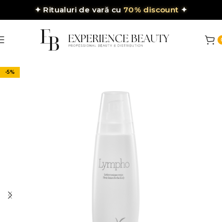
✦
Ritualuri de vară cu
70% discount
✦
-5%