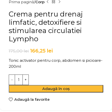
Prima pagină
Corp
Crema pentru drenaj
limfatic, detoxifiere si
stimularea circulatiei
Lympho
166,25
lei
175,00
lei
Tonic activator pentru corp, abdomen si picioare-
200ml
Adaugă în coș
Adaugă la favorite