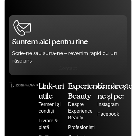
Suntem aici pentru tine
Scrie-ne sau sună-ne – revenim rapid cu un
răspuns.
Contact
Link-uri
Experience
Urmărește-
utile
Beauty
ne și pe:
Termeni și
Despre
Instagram
condiții
Experience
Facebook
Beauty
Livrare &
plată
Profesioniști