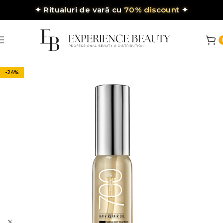
✦
Ritualuri de vară cu
70% discount
✦
-24%