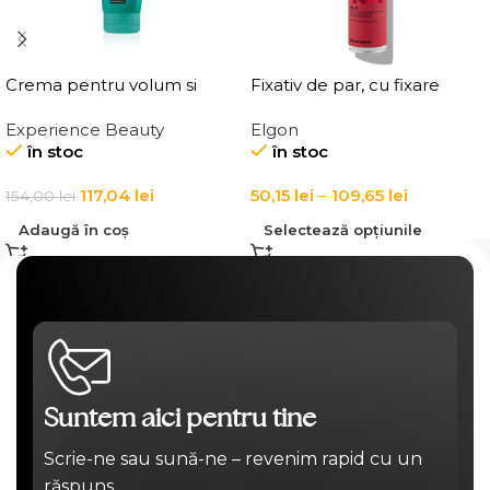
Crema pentru volum si
Fixativ de par, cu fixare
ingrosarea firului de par
puternica Elgon Affixx 101
Experience Beauty
Elgon
Elgon 20 Volumizing
Fix It Hairspray
în stoc
în stoc
Thickening Cream
117,04
lei
50,15
lei
–
109,65
lei
154,00
lei
Adaugă în coș
Selectează opțiunile
Suntem aici pentru tine
Scrie-ne sau sună-ne – revenim rapid cu un
răspuns.