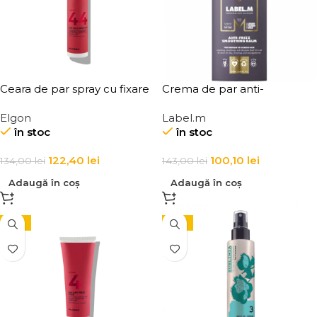
Ceara de par spray cu fixare
Crema de par anti-
flexibila, Elgon Affixx 44 Flex
electrizare si anti-frizz
Elgon
Label.m
Hold Spray Wax
Label.m Anti-Frizz
în stoc
în stoc
Smoothing Balm
122,40
lei
100,10
lei
134,00
lei
143,00
lei
Adaugă în coș
Adaugă în coș
-15%
-15%