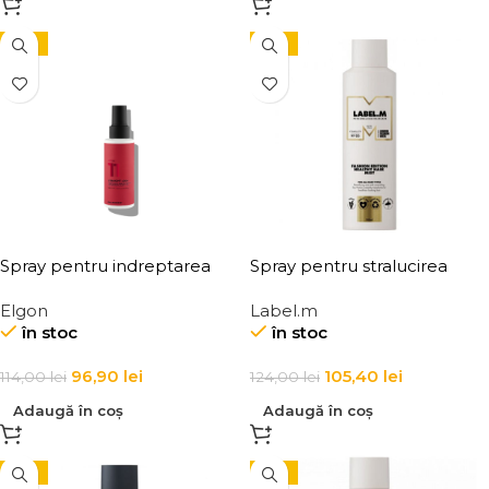
-15%
-15%
Spray pentru indreptarea
Spray pentru stralucirea
parului, Elgon Affixx 11
parului Label.m Fashion
Elgon
Label.m
Straight Look
Edition Healthy Hair Mist
în stoc
în stoc
96,90
lei
105,40
lei
114,00
lei
124,00
lei
Adaugă în coș
Adaugă în coș
-15%
-15%