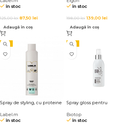
Label.m
Elgon
Anti-Frizz Smoothing Mist
Magic-Coat Spray
în stoc
în stoc
87,50
lei
139,00
lei
125,00
lei
198,00
lei
Adaugă în coș
Adaugă în coș
-15%
-15%
Spray de styling, cu proteine
Spray gloss pentru
pentru hidratare, protectie
stralucirea parului Elgon 101
Label.m
Biotop
termica si protectie UV
Glossing Spray Serum
în stoc
în stoc
pentru toate tipurile de par,
Label.m Protein Spray