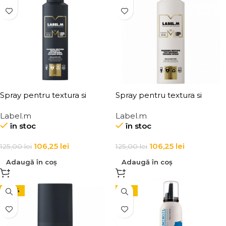
Spray pentru textura si
Spray pentru textura si
volum pentru par brunet
volum pentru toate tipurile
Label.m
Label.m
Label.m Fashion Edition
de par Label.m Fashion
în stoc
în stoc
Brunette Texturising Volume
Edition Texturising Volume
Spray
Spray
106,25
lei
106,25
lei
125,00
lei
125,00
lei
Adaugă în coș
Adaugă în coș
-30%
-15%