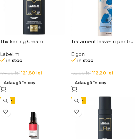
Thickening Cream
Tratament leave-in pentru
hidratarea parului Elgon
Label.m
Elgon
Luminoil Moisture Boost
în stoc
în stoc
121,80
lei
112,20
lei
174,00
lei
132,00
lei
Adaugă în coș
Adaugă în coș
-30%
-30%