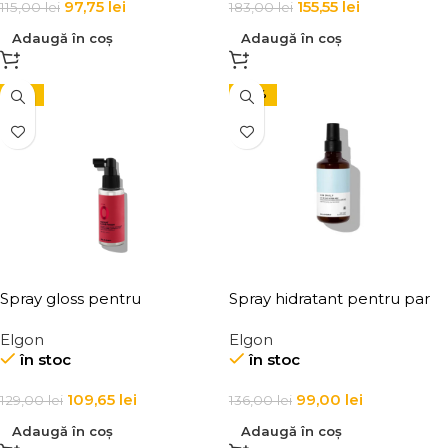
97,75
lei
155,55
lei
115,00
lei
183,00
lei
Adaugă în coș
Adaugă în coș
-15%
-27%
Spray gloss pentru
Spray hidratant pentru par
stralucirea parului, Elgon
uscat, Elgon, Yes Daily Day-
Elgon
Elgon
Affixx 0 Instant Gloss Finish
By-Day Hydra Mist
în stoc
în stoc
109,65
lei
99,00
lei
129,00
lei
136,00
lei
Adaugă în coș
Adaugă în coș