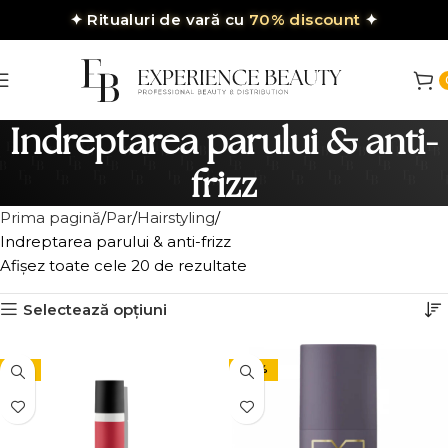
✦
Ritualuri de vară cu
70% discount
✦
Indreptarea parului & anti-
frizz
Prima pagină
Par
Hairstyling
Indreptarea parului & anti-frizz
Afișez toate cele 20 de rezultate
Selectează opțiuni
-9%
-30%