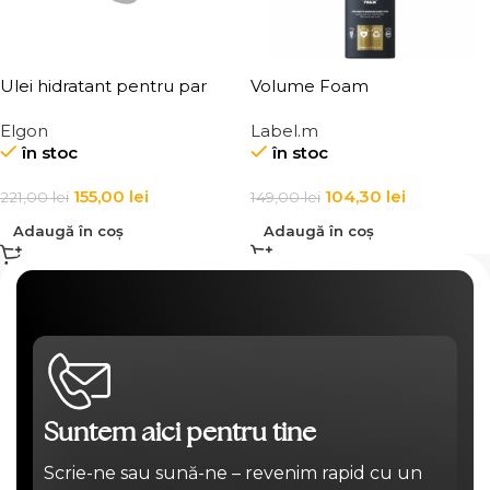
Ulei hidratant pentru par
Volume Foam
uscat, Elgon, Yes Nourish
Elgon
Label.m
Wonder Nutri Oil
în stoc
în stoc
155,00
lei
104,30
lei
221,00
lei
149,00
lei
Adaugă în coș
Adaugă în coș
Suntem aici pentru tine
Scrie-ne sau sună-ne – revenim rapid cu un