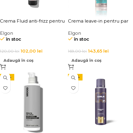
Crema Fluid anti-frizz pentru
Crema leave-in pentru par
par Elgon Affixx 4 Slick Anti-
uscat Elgon Hair DD Cream
Elgon
Elgon
Frizz Fluid
în stoc
în stoc
102,00
lei
143,65
lei
120,00
lei
169,00
lei
Adaugă în coș
Adaugă în coș
-24%
-20%