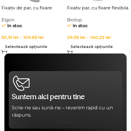
Fixativ de par, cu fixare
Fixativ par, cu fixare flexibila
puternica Elgon Affixx 101
Elgon 101 Extra Flex Hold
Elgon
Biotop
Fix It Hairspray
Hairspray
în stoc
în stoc
50,15
lei
–
109,65
lei
39,95
lei
–
140,25
lei
Selectează opțiunile
Selectează opțiunile
Suntem aici pentru tine
Scrie-ne sau sună-ne – revenim rapid cu un
răspuns.
Contact