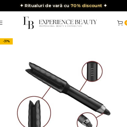
✦
Ritualuri de vară cu
70% discount
✦
-31%