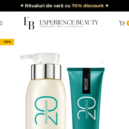
✦
Ritualuri de vară cu
70% discount
✦
-20%