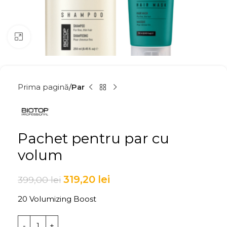
Click to enlarge
Prima pagină
Par
Pachet pentru par cu
volum
319,20
lei
399,00
lei
20 Volumizing Boost