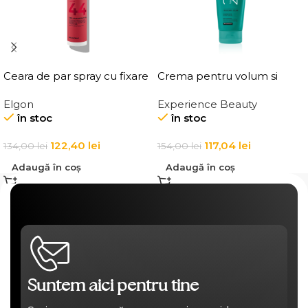
Ceara de par spray cu fixare
Crema pentru volum si
flexibila, Elgon Affixx 44 Flex
ingrosarea firului de par
Elgon
Experience Beauty
Hold Spray Wax
Elgon 20 Volumizing
în stoc
în stoc
Thickening Cream
122,40
lei
117,04
lei
134,00
lei
154,00
lei
Adaugă în coș
Adaugă în coș
Suntem aici pentru tine