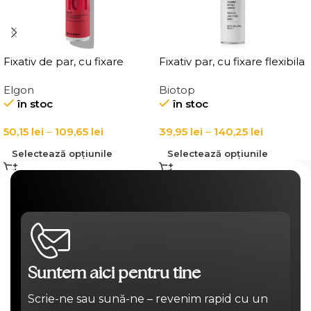
Fixativ de par, cu fixare
Fixativ par, cu fixare flexibila
puternica Elgon Affixx 101
Elgon 101 Extra Flex Hold
Elgon
Biotop
Fix It Hairspray
Hairspray
în stoc
în stoc
50,15
lei
–
109,65
lei
39,95
lei
–
140,25
lei
Selectează opțiunile
Selectează opțiunile
Suntem aici pentru tine
Scrie-ne sau sună-ne – revenim rapid cu un