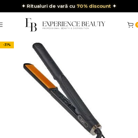
✦
Ritualuri de vară cu
70% discount
✦
-31%