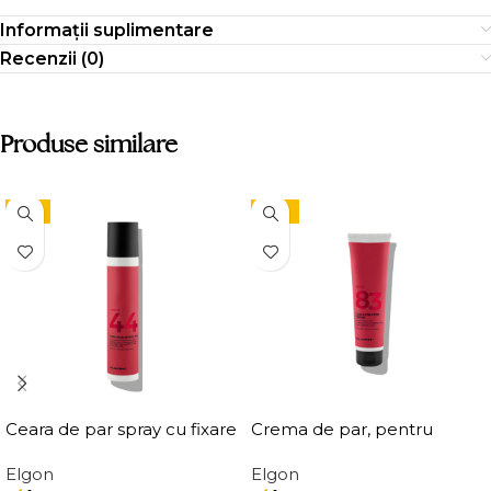
Informații suplimentare
Recenzii (0)
Produse similare
-9%
-15%
Ceara de par spray cu fixare
Crema de par, pentru
flexibila, Elgon Affixx 44 Flex
definirea buclelor, Elgon
Elgon
Elgon
Hold Spray Wax
Affixx 83 Curl Creator