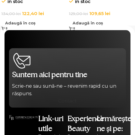
în stoc
în stoc
Cream
122,40
lei
109,65
lei
134,00
lei
129,00
lei
Adaugă în coș
Adaugă în coș
Suntem aici pentru tine
Scrie-ne sau sună-ne – revenim rapid cu un
răspuns.
Contact
Link-uri
Experience
Urmărește-
utile
Beauty
ne și pe: