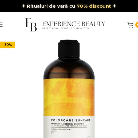
✦
Ritualuri de vară cu
70% discount
✦
-30%