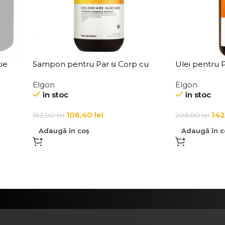
ie
Sampon pentru Par si Corp cu
Ulei pentru P
Mask
Protectie Solara Elgon Suncare
Suncare Hair
Elgon
Elgon
Hair & Body Shampoo
în stoc
în stoc
106,40
lei
142
152,00
lei
203,00
lei
Adaugă în coș
Adaugă în c