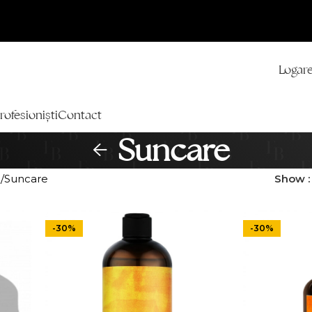
Logare
rofesioniști
Contact
Suncare
n
Suncare
Show
-30%
-30%