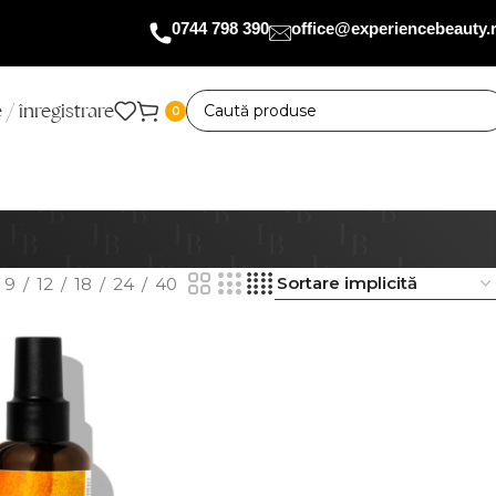
0744 798 390
office@experiencebeauty.
 / înregistrare
0
9
12
18
24
40