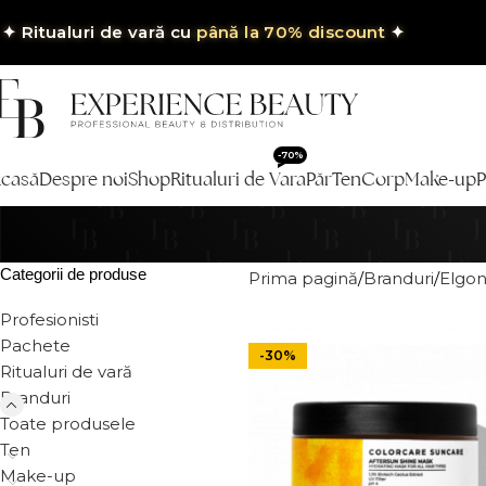
✦
Ritualuri de vară cu
până la 70% discount
✦
-70%
casă
Despre noi
Shop
Ritualuri de Vara
Păr
Ten
Corp
Make-up
P
Categorii de produse
Prima pagină
Branduri
Elgo
Profesionisti
Pachete
-30%
Ritualuri de vară
Branduri
Toate produsele
Ten
Make-up