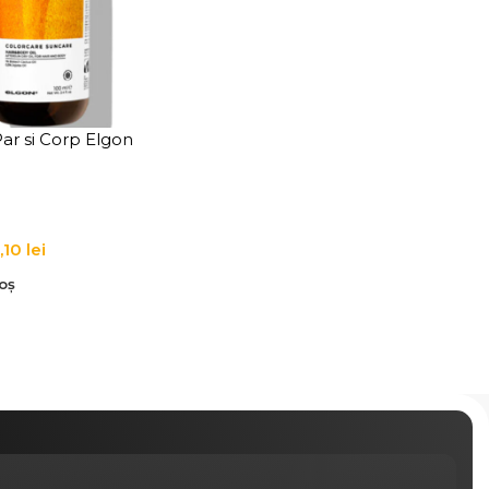
ar si Corp Elgon
 & Body Oil 100 ml
,10
lei
oș