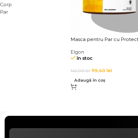
Corp
Par
Masca pentru Par cu Protect
Solara Elgon Suncare Shine 
Elgon
pH 4
în stoc
99,40
lei
142,00
lei
Adaugă în coș