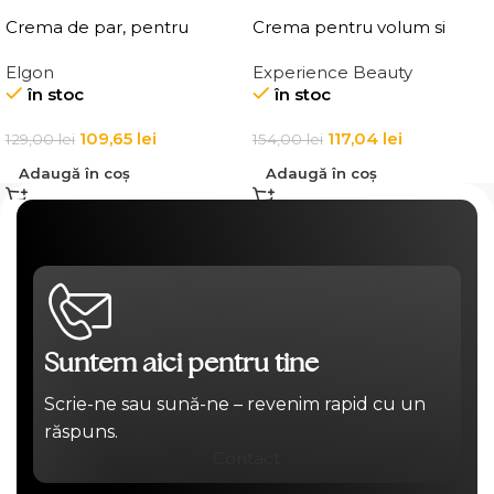
Crema de par, pentru
Crema pentru volum si
definirea buclelor, Elgon
ingrosarea firului de par
Elgon
Experience Beauty
Affixx 83 Curl Creator
Elgon 20 Volumizing
în stoc
în stoc
Cream
Thickening Cream
109,65
lei
117,04
lei
129,00
lei
154,00
lei
Adaugă în coș
Adaugă în coș
Suntem aici pentru tine
Scrie-ne sau sună-ne – revenim rapid cu un
răspuns.
Contact