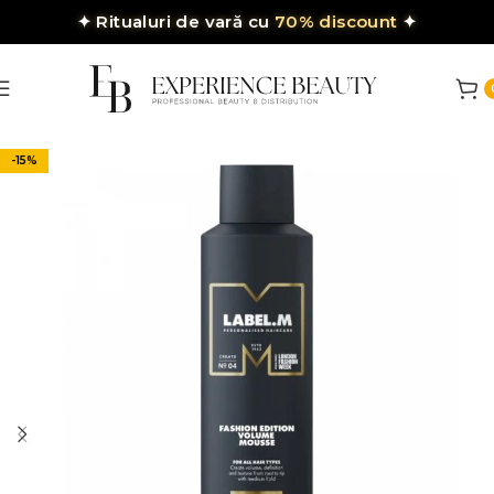
✦
Ritualuri de vară cu
70% discount
✦
-15%