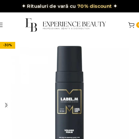
✦
Ritualuri de vară cu
70% discount
✦
-30%