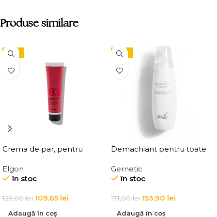
Produse similare
-15%
-10%
Crema de par, pentru
Demachiant pentru toate
definirea buclelor, Elgon
tipurile de ten
Elgon
Gernetic
Affixx 83 Curl Creator
Demaquillant Douceur All
în stoc
în stoc
Cream
Skin Types Make-Up
Remover
109,65
lei
153,90
lei
129,00
lei
171,00
lei
Adaugă în coș
Adaugă în coș