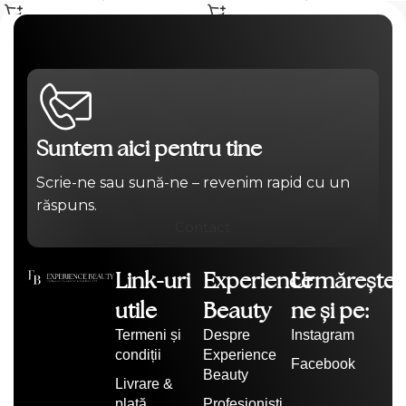
Suntem aici pentru tine
Scrie-ne sau sună-ne – revenim rapid cu un
răspuns.
Contact
Link-uri
Experience
Urmărește-
utile
Beauty
ne și pe:
Termeni și
Despre
Instagram
condiții
Experience
Facebook
Beauty
Livrare &
plată
Profesioniști