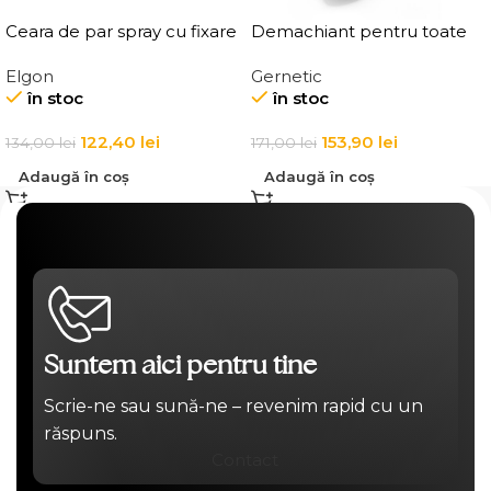
Ceara de par spray cu fixare
Demachiant pentru toate
flexibila, Elgon Affixx 44 Flex
tipurile de ten
Elgon
Gernetic
Hold Spray Wax
Demaquillant Douceur All
în stoc
în stoc
Skin Types Make-Up
Remover
122,40
lei
153,90
lei
134,00
lei
171,00
lei
Adaugă în coș
Adaugă în coș
Suntem aici pentru tine
Scrie-ne sau sună-ne – revenim rapid cu un
răspuns.
Contact