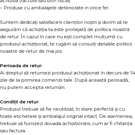
achizitia (factura sau bon fiscal)
– Produse cu ambalajele deteriorate in orice fel
Suntem dedicați satisfacerii clienților noștri și dorim să te
asigurăm că achiziția ta este protejată de politica noastră
de retur. În cazul în care nu ești complet mulțumit cu
produsul achiziționat, te rugăm să consulți detaliile politicii
noastre de retur de mai jos:
Perioada de retur:
Ai dreptul să returnezi produsul achiziționat în decurs de 14
zile de la primirea comenzii tale. După această perioadă,
nu putem accepta returnări.
Condiții de retur:
Produsul trebuie să fie neutilizat, în stare perfectă și cu
toate etichetele și ambalajul original intact. De asemenea,
trebuie să furnizezi dovada achiziționării, cum ar fi chitanța
sau factura.