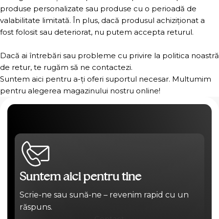
produse personalizate sau produse cu o perioadă de
valabilitate limitată. În plus, dacă produsul achiziționat a
fost folosit sau deteriorat, nu putem accepta returul.
Dacă ai întrebări sau probleme cu privire la politica noastră
de retur, te rugăm să ne contactezi.
Suntem aici pentru a-ți oferi suportul necesar. Multumim
pentru alegerea magazinului nostru online!
Suntem aici pentru tine
Scrie-ne sau sună-ne – revenim rapid cu un
răspuns.
Contact