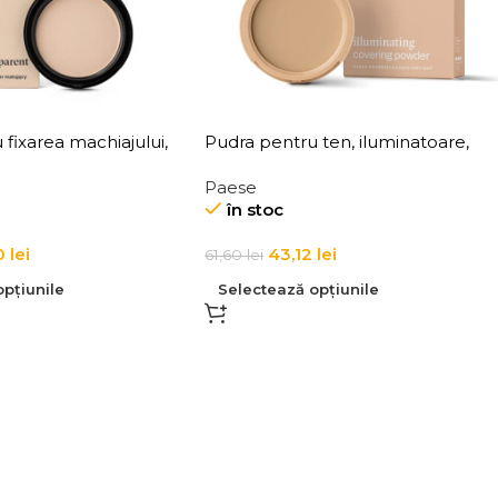
fixarea machiajului,
Pudra pentru ten, iluminatoare,
ransparenta Paese
Paese Absolut Revelation Serie 9g
Paese
lation Serie 9g
în stoc
0
lei
43,12
lei
61,60
lei
pțiunile
Selectează opțiunile