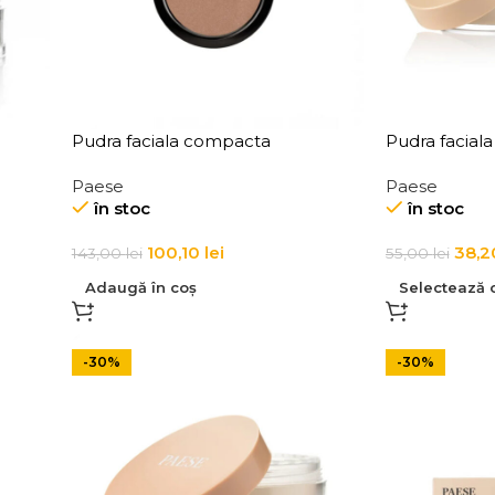
Pudra faciala compacta
Pudra faciala
tion
iluminatoare pentru fata si gat
Paese Hi Ric
Paese
Paese
Paese Shimmer Pressed Powder
Powder 10g
în stoc
în stoc
Nr. 04 9g
100,10
lei
38,
143,00
lei
55,00
lei
Adaugă în coș
Selectează o
-30%
-30%