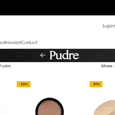
Logare
rofesioniști
Contact
Pudre
Pudre
Show
-30%
-31%