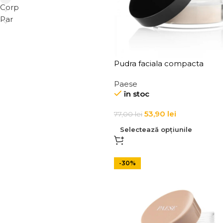
Corp
Par
Pudra faciala compacta
iluminatoare HD High Defini
Paese
Paese HD Powder 15g
în stoc
53,90
lei
77,00
lei
Selectează opțiunile
-30%