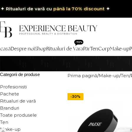
✦
Ritualuri de vară cu
până la 70% discount
✦
-70%
casă
Despre noi
Shop
Ritualuri de Vara
Păr
Ten
Corp
Make-up
P
Categorii de produse
Prima pagină
Make-up
Ten
Profesionisti
Pachete
-30%
Ritualuri de vară
Branduri
Toate produsele
Ten
Make-up