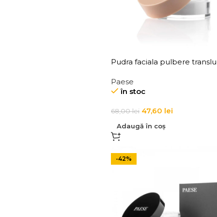
Pudra faciala pulbere translu
pentru zona ochilor Paese P
Paese
Cloud Under Eye Powder 5,
în stoc
47,60
lei
68,00
lei
Adaugă în coș
-42%