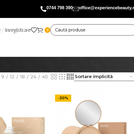
0744 798 390
office@experiencebeauty.
 / înregistrare
0
9
12
18
24
40
-30%