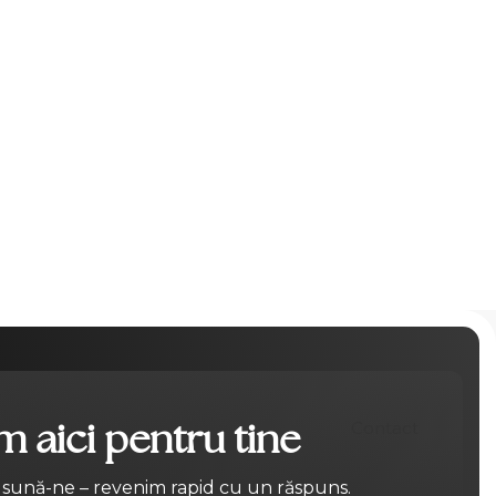
 aici pentru tine
Contact
 sună-ne – revenim rapid cu un răspuns.