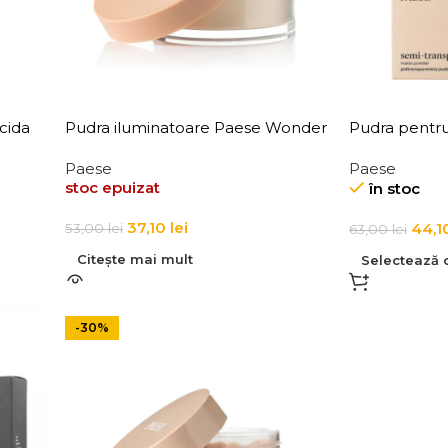
cida
Pudra iluminatoare Paese Wonder
Pudra pentru 
uff
Glow Loose Highlighter 5g
mata, semi-t
Paese
Paese
3g
Absolut Reve
stoc epuizat
în stoc
37,10
lei
44,1
53,00
lei
63,00
lei
Citește mai mult
Selectează o
-30%