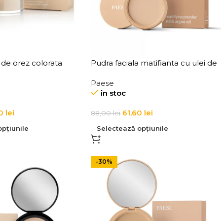
 de orez colorata
Pudra faciala matifianta cu ulei de
e! Coloured Rice
argan Paese Mattifying Powder
Paese
with Argan Oil 8g
în stoc
20
lei
61,60
lei
88,00
lei
pțiunile
Selectează opțiunile
-30%