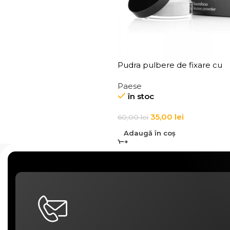
Pudra pulbere de fixare cu
bambus Paese Bamboo Po
Paese
8g
în stoc
35,00
lei
60,00
lei
Adaugă în coș