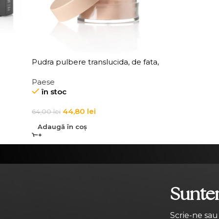
Pudra pulbere translucida, de fata,
wder
High Definition Paese Loose
Paese
Powder Mini 7 g
în stoc
44,80
lei
64,00
lei
Adaugă în coș
Suntem
Scrie-ne sau