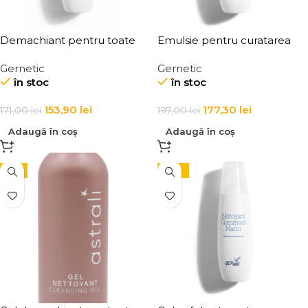
Demachiant pentru toate
Emulsie pentru curatarea
tipurile de ten Demaquillant
tenului acneic Derma Face
Gernetic
Gernetic
Douceur All Skin Types
Cleansing
în stoc
în stoc
Make-Up Remover
153,90
lei
177,30
lei
171,00
lei
197,00
lei
Adaugă în coș
Adaugă în coș
-5%
-10%