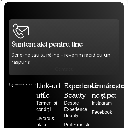
Suntem aici pentru tine
Scrie-ne sau sună-ne – revenim rapid cu un
răspuns.
Contact
Link-uri
Experience
Urmărește-
utile
Beauty
ne și pe:
Termeni și
Despre
Instagram
condiții
Experience
Facebook
Beauty
Livrare &
plată
Profesioniști