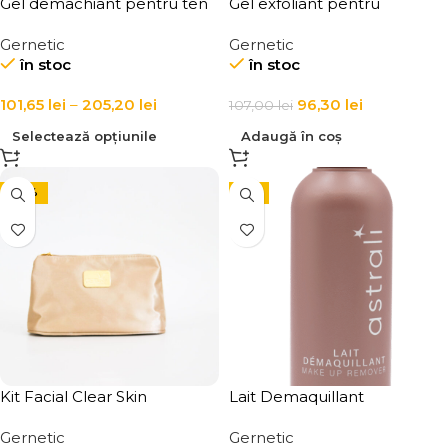
Gel demachiant pentru ten
Gel exfoliant pentru
gras si acneic Gel Nettoyant
curatarea profunda a fetei si
Gernetic
Gernetic
corpului Nettoyant
în stoc
în stoc
Gommant Marin
101,65
lei
–
205,20
lei
96,30
lei
107,00
lei
Selectează opțiunile
Adaugă în coș
-24%
-5%
Kit Facial Clear Skin
Lait Demaquillant
Gernetic
Gernetic