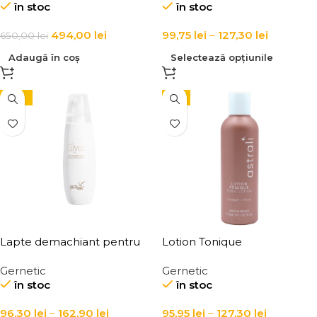
în stoc
în stoc
494,00
lei
99,75
lei
–
127,30
lei
650,00
lei
Adaugă în coș
Selectează opțiunile
-10%
-5%
Lapte demachiant pentru
Lotion Tonique
fata, toate tipurile de ten,
Gernetic
Gernetic
Glyco Cleansing Milk for the
în stoc
în stoc
Face
96,30
lei
–
162,90
lei
95,95
lei
–
127,30
lei