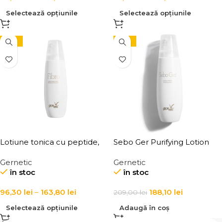
Selectează opțiunile
Selectează opțiunile
-10%
-10%
Lotiune tonica cu peptide,
Sebo Ger Purifying Lotion
pentru fata, ideala pentru
Gernetic
Gernetic
ten sensibil, Fibro Tonic
în stoc
în stoc
Lotion for the Face
96,30
lei
–
163,80
lei
188,10
lei
209,00
lei
Selectează opțiunile
Adaugă în coș