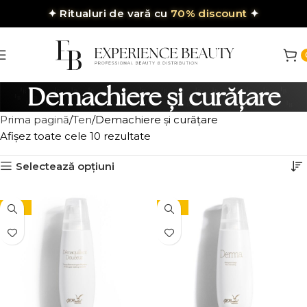
✦
Ritualuri de vară cu
70% discount
✦
Demachiere și curățare
Prima pagină
Ten
Demachiere și curățare
Afișez toate cele 10 rezultate
Selectează opțiuni
-10%
-10%