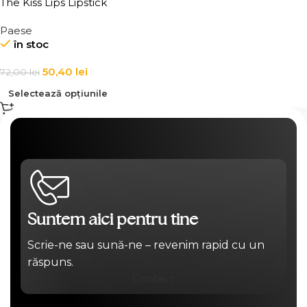
The Kiss Lips Lipstick
Paese
în stoc
50,40
lei
72,00
lei
Selectează opțiunile
Suntem aici pentru tine
Scrie-ne sau sună-ne – revenim rapid cu un
răspuns.
Contact