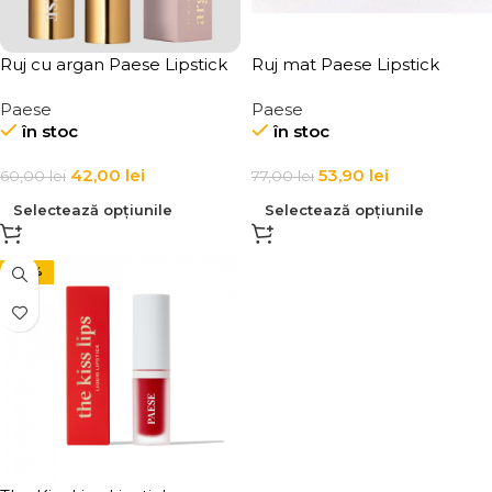
Ruj cu argan Paese Lipstick
Ruj mat Paese Lipstick
Argan Oil
Mattologie 4,3g
Paese
Paese
în stoc
în stoc
42,00
lei
53,90
lei
60,00
lei
77,00
lei
Selectează opțiunile
Selectează opțiunile
-30%