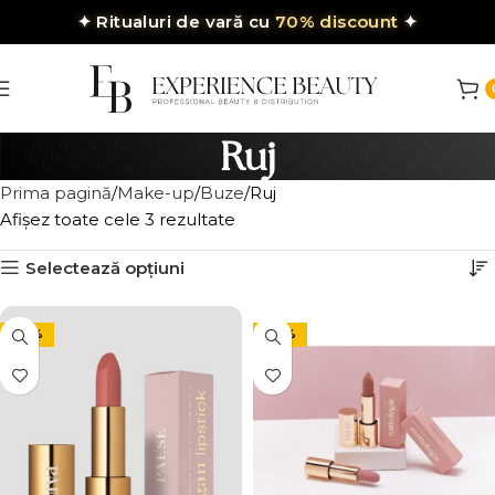
✦
Ritualuri de vară cu
70% discount
✦
Ruj
Prima pagină
Make-up
Buze
Ruj
Afișez toate cele 3 rezultate
Selectează opțiuni
-30%
-30%