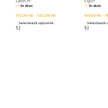
Label.m
Elgon
Bond Repair Label.m M-Plex
în stoc
în stoc
Bond Repairing Conditioner
172,00
lei
–
332,00
lei
109,65
lei
–
1
Selectează opțiunile
Selectează o