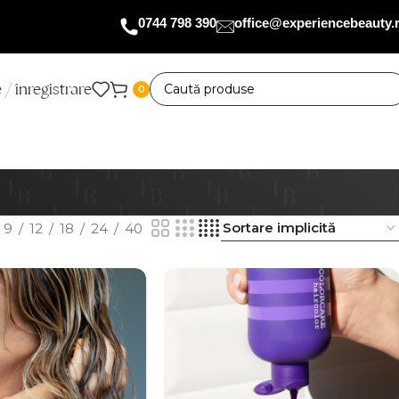
0744 798 390
office@experiencebeauty.
 / înregistrare
0
9
12
18
24
40