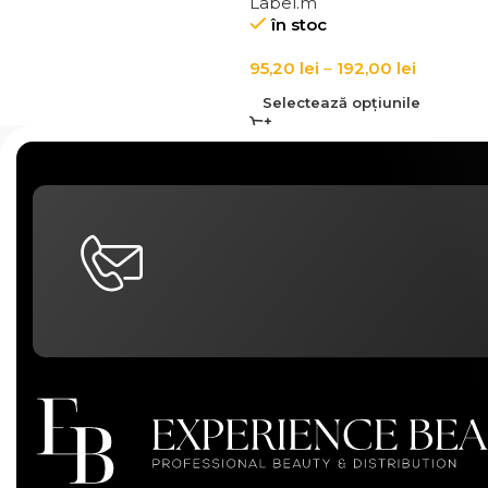
Label.m
în stoc
95,20
lei
–
192,00
lei
Selectează opțiunile