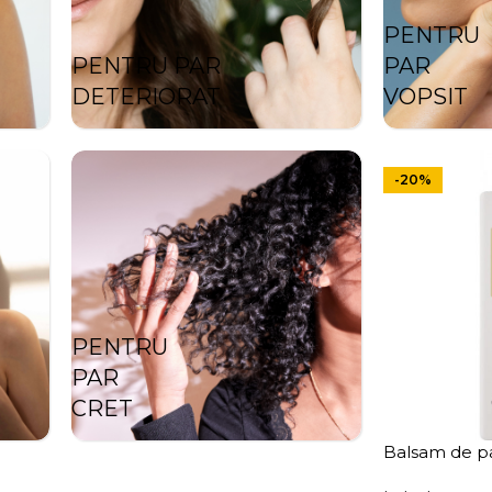
PENTRU
PENTRU PAR
PAR
DETERIORAT
VOPSIT
-20%
PENTRU
PAR
CRET
Balsam de pa
stralucire L