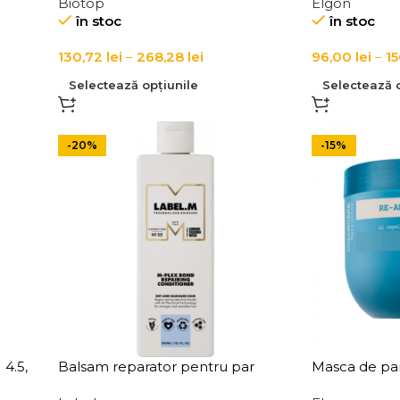
Biotop
Elgon
Conditioner
în stoc
în stoc
130,72
lei
–
268,28
lei
96,00
lei
–
1
Selectează opțiunile
Selectează o
-20%
-15%
4.5,
Balsam reparator pentru par
Masca de par
uscat si degradat cu tehnologie
3.5 Elgon Re