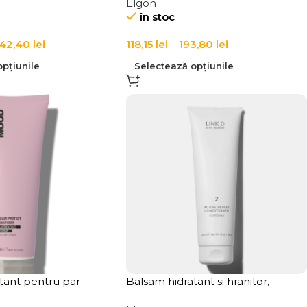
Elgon
onditioner
în stoc
42,40
lei
118,15
lei
–
193,80
lei
pțiunile
Selectează opțiunile
tant pentru par
Balsam hidratant si hranitor,
Color Protect
pentru par cu fir mediu si fin,