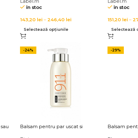
Label.m
Label.m
ney &
Botanical Nourishing Conditioner
Organic Lemo
în stoc
în stoc
Conditioner
143,20
lei
–
246,40
lei
151,20
lei
–
2
Selectează opțiunile
Selectează o
-24%
-29%
 sau
Balsam pentru par uscat si
Balsam pentr
tin &
deteriorat Biotop 911 Quinoa
Yes Hydra Co