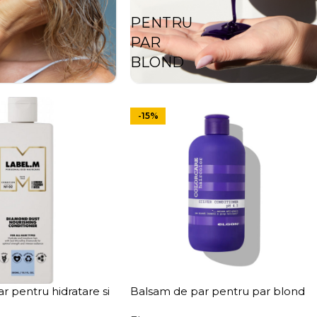
PENTRU
PAR
BLOND
-15%
r pentru hidratare si
Balsam de par pentru par blond
abel.m Diamond Dust
Elgon Colorcare Silver Conditioner