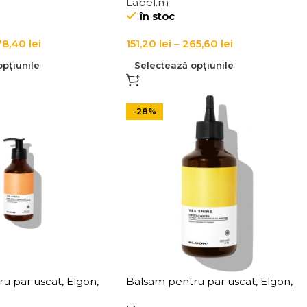
Label.m
ngrass Moisturising
Organic Orange Blossom
în stoc
Volumising Conditioner
78,40
lei
151,20
lei
–
265,60
lei
pțiunile
Selectează opțiunile
-28%
u par uscat, Elgon,
Balsam pentru par uscat, Elgon,
nditioner
Yes Shine Crystal Water