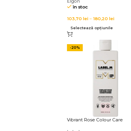
Elgon
în stoc
103,70
lei
–
180,20
lei
Selectează opțiunile
-20%
Vibrant Rose Colour Care
Conditioner