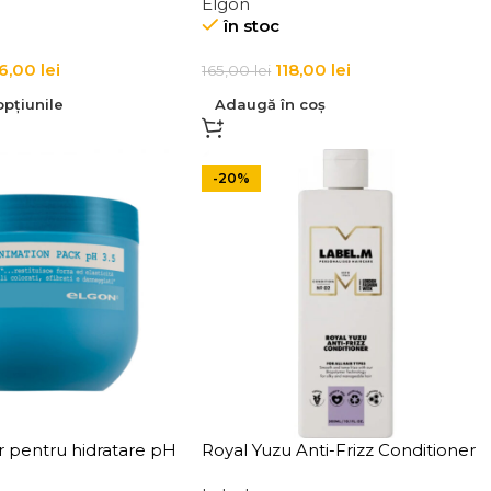
Elgon
în stoc
56,00
lei
118,00
lei
165,00
lei
pțiunile
Adaugă în coș
-20%
 pentru hidratare pH
Royal Yuzu Anti-Frizz Conditioner
-animation Pack