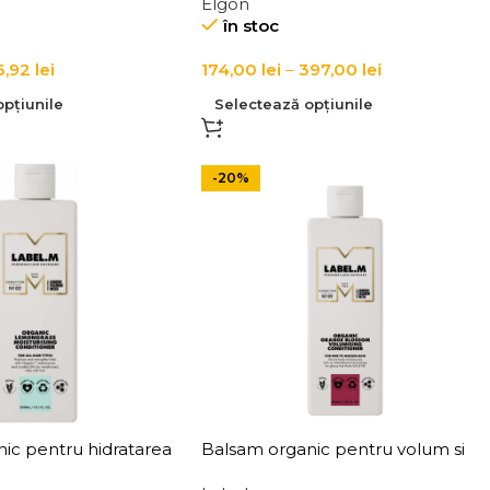
Elgon
LINK-D 2 Active Repair
în stoc
Conditioner
6,92
lei
174,00
lei
–
397,00
lei
pțiunile
Selectează opțiunile
-20%
ic pentru hidratarea
Balsam organic pentru volum si
l si uscat Label.m
revitalizarea parului fin, Label.m