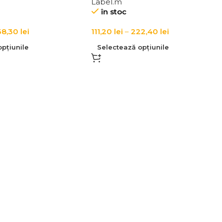
Label.m
în stoc
68,30
lei
111,20
lei
–
222,40
lei
pțiunile
Selectează opțiunile