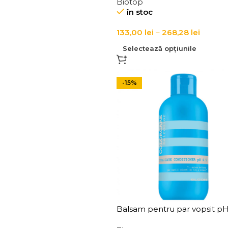
Biotop
Kale Conditioner
în stoc
133,00
lei
–
268,28
lei
Selectează opțiunile
-15%
Balsam pentru par vopsit pH 
Elgon Delicate Conditioner