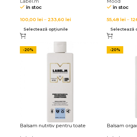
Label.m
Mood
Conditioner
Conditioner
în stoc
în stoc
100,00
lei
–
233,60
lei
55,48
lei
–
12
Selectează opțiunile
Selectează o
-20%
-20%
Balsam nutritiv pentru toate
Balsam organ
e de
tipurile de par Label.m Pure
parului norma