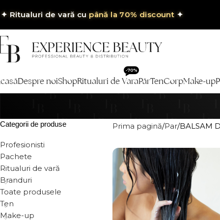
✦
Ritualuri de vară cu
până la 70% discount
✦
-70%
casă
Despre noi
Shop
Ritualuri de Vara
Păr
Ten
Corp
Make-up
P
Categorii de produse
Prima pagină
Par
BALSAM D
Profesionisti
Pachete
Ritualuri de vară
Branduri
Toate produsele
Ten
Make-up