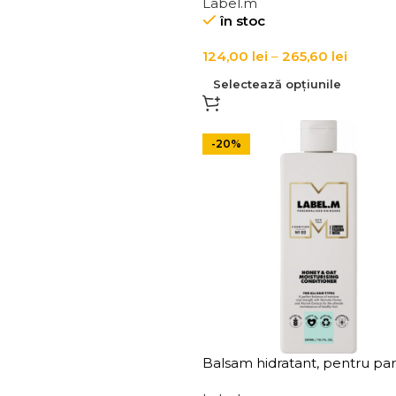
Label.m
Toning Conditioner
în stoc
124,00
lei
–
265,60
lei
Selectează opțiunile
-20%
Balsam hidratant, pentru par
uscat si deshidratat, cu mier