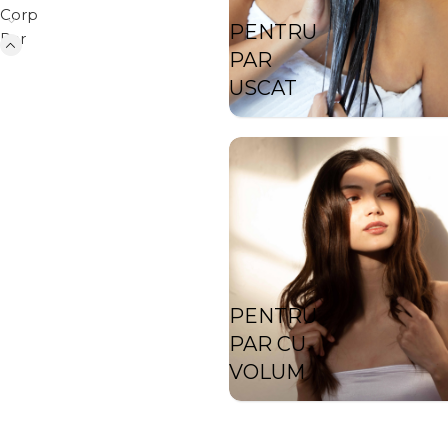
Corp
PENTRU
Par
PAR
USCAT
PENTRU
PAR CU
VOLUM