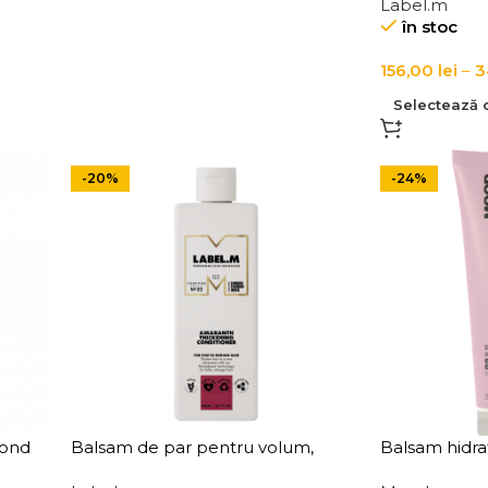
Label.m
Nourishing C
în stoc
156,00
lei
–
3
Selectează o
-20%
-24%
lond
Balsam de par pentru volum,
Balsam hidra
Label.m Amaranth Thickening
vopsit Mood 