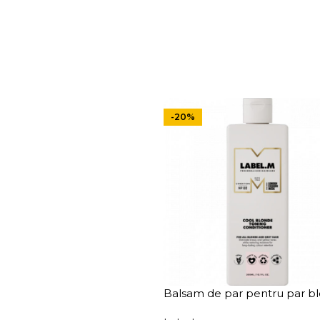
-20%
Balsam de par pentru par b
vopsit Label.m Cool Blonde