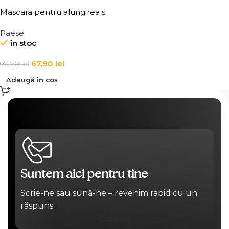
Mascara pentru alungirea si
volumizarea genelor,
Paese
waterproof Paese The Wave
în stoc
10 ml
67,90
lei
97,00
lei
Adaugă în coș
Suntem aici pentru tine
Scrie-ne sau sună-ne – revenim rapid cu un
răspuns.
Contact