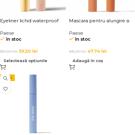
Eyeliner lichid waterproof
Mascara pentru alungire si
Paese Eyegasm Eyeliner
volumizarea genelor, Paese
Paese
Paese
Oh My Eye Mascara 8 ml
în stoc
în stoc
59,50
lei
47,74
lei
85,00
lei
68,20
lei
Selectează opțiunile
Adaugă în coș
-30%