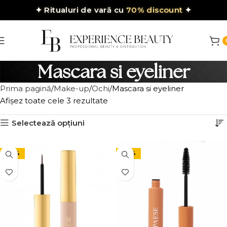
✦
Ritualuri de vară cu
70% discount
✦
Mascara si eyeliner
Prima pagină
Make-up
Ochi
Mascara si eyeliner
Afișez toate cele 3 rezultate
Selectează opțiuni
-30%
-30%