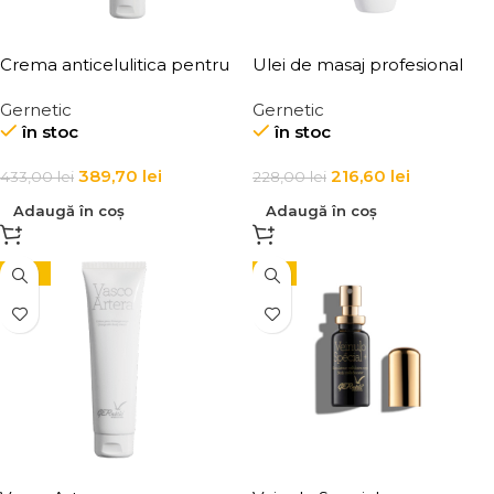
Crema anticelulitica pentru
Ulei de masaj profesional
grasime localizata Adipo
Huile Massage
Gernetic
Gernetic
Gasta
în stoc
în stoc
389,70
lei
216,60
lei
433,00
lei
228,00
lei
Adaugă în coș
Adaugă în coș
-10%
-5%