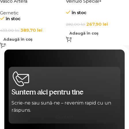
Vasco Artera
Veinulo Special+
în stoc
Gernetic
în stoc
267,90
lei
282,00
lei
389,70
lei
433,00
lei
Adaugă în coș
Adaugă în coș
Suntem aici pentru tine
Scrie-ne sau sună-ne – revenim rapid cu un
răspuns.
Contact