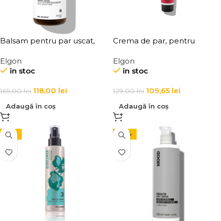
Balsam pentru par uscat,
Crema de par, pentru
Elgon, Yes Shine Crystal
definirea buclelor, Elgon
Elgon
Elgon
Water
Affixx 83 Curl Creator Cream
în stoc
în stoc
118,00
lei
109,65
lei
165,00
lei
129,00
lei
Adaugă în coș
Adaugă în coș
-15%
-24%