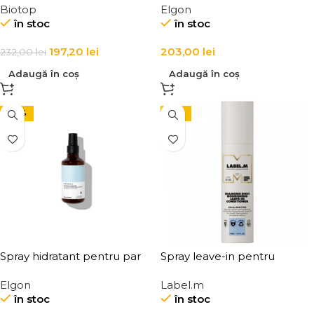
Biotop
Elgon
Biotop 911 Quinoa All In One
clatire LINK-D 5 Active
în stoc
în stoc
Repair
197,20
lei
203,00
lei
232,00
lei
Adaugă în coș
Adaugă în coș
-27%
-15%
Spray hidratant pentru par
Spray leave-in pentru
uscat, Elgon, Yes Daily Day-
hidratarea si stralucirea
Elgon
Label.m
By-Day Hydra Mist
parului Label.m Diamond
în stoc
în stoc
Dust Nourishing Leave-In