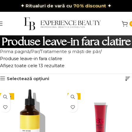
✦
Ritualuri de vară cu
70% discount
✦
Produse leave-in fara clatire
Prima pagină
Par
Tratamente și măști de păr
Produse leave-in fara clatire
Afișez toate cele 13 rezultate
Selectează opțiuni
-28%
-15%