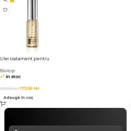
Ulei tratament pentru
repararea parului degradat
Biotop
Biotop 700 Keratin & Kale
în stoc
Hair Repair Oil 30 ml
175,56
lei
231,00
lei
Adaugă în coș