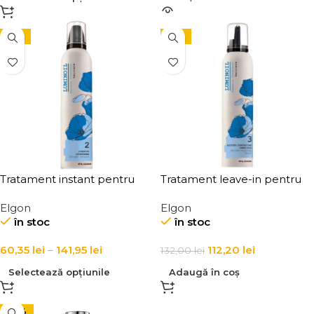
-15%
-15%
Tratament instant pentru
Tratament leave-in pentru
repararea parului Elgon
hidratarea parului Elgon
Elgon
Elgon
Luminoil Instant Synergy
Luminoil Moisture Boost
în stoc
în stoc
60,35
lei
–
141,95
lei
112,20
lei
132,00
lei
Selectează opțiunile
Adaugă în coș
-24%