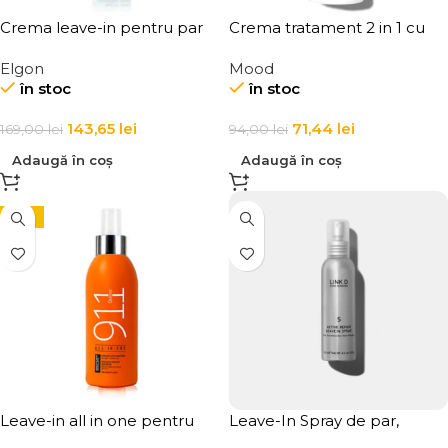
Crema leave-in pentru par
Crema tratament 2 in 1 cu
uscat Elgon Hair DD Cream
keratina pentru par poros si
Elgon
Mood
lung Mood Keratin Long Hair
în stoc
în stoc
2-in-1 Cream
143,65
lei
71,44
lei
169,00
lei
94,00
lei
Adaugă în coș
Adaugă în coș
-15%
Leave-in all in one pentru
Leave-In Spray de par,
par uscat si deteriorat
tratament restructurant fara