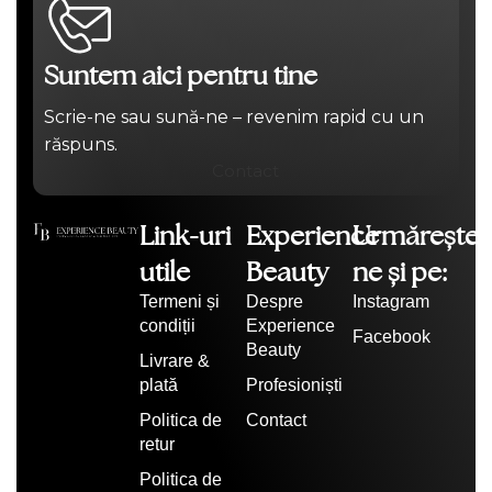
Suntem aici pentru tine
Scrie-ne sau sună-ne – revenim rapid cu un
răspuns.
Contact
Link-uri
Experience
Urmărește-
utile
Beauty
ne și pe:
Termeni și
Despre
Instagram
condiții
Experience
Facebook
Beauty
Livrare &
plată
Profesioniști
Politica de
Contact
retur
Politica de