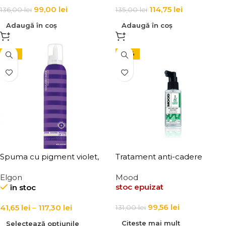
Conditioner
99,00
lei
114,75
lei
136,00
lei
135,00
lei
Adaugă în coș
Adaugă în coș
-15%
-24%
Spuma cu pigment violet,
Tratament anti-cadere
pentru par blond Elgon
pentru par Mood Anti Hair
Elgon
Mood
Colorcare Pure Silver
Loss Treatment 100 ml
stoc epuizat
în stoc
Mousse pH 5.5
99,56
lei
41,65
lei
–
117,30
lei
131,00
lei
Citește mai mult
Selectează opțiunile