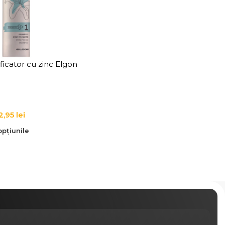
icator cu zinc Elgon
ifying Zinc Shampoo
2,95
lei
pțiunile