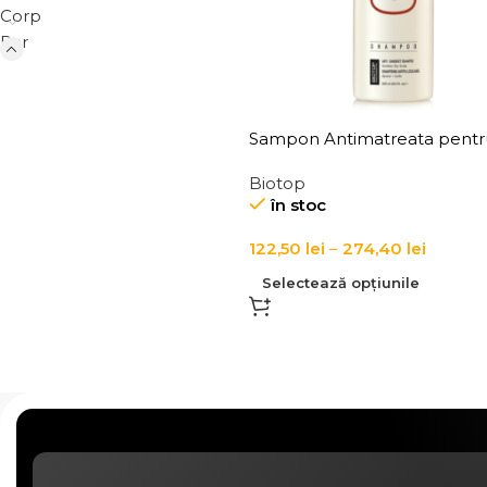
Corp
Par
Sampon Antimatreata pentr
Scalp Biotop Eco Dandruff
Biotop
Shampoo
în stoc
122,50
lei
–
274,40
lei
Selectează opțiunile