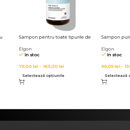
u
Sampon pentru toate tipurile de
Sampon purif
par, Elgon, Yes Daily Everyday
Primaria Pur
Elgon
Elgon
Shampoo
în stoc
în stoc
79,00
lei
–
163,00
lei
96,05
lei
–
19
Selectează opțiunile
Selectează o