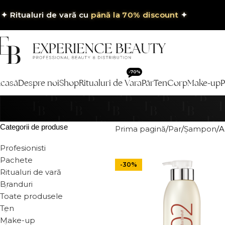
✦
Ritualuri de vară cu
până la 70% discount
✦
-70%
casă
Despre noi
Shop
Ritualuri de Vara
Păr
Ten
Corp
Make-up
P
Categorii de produse
Prima pagină
Par
Șampon
A
Profesionisti
Pachete
-30%
Ritualuri de vară
Branduri
Toate produsele
Ten
Make-up