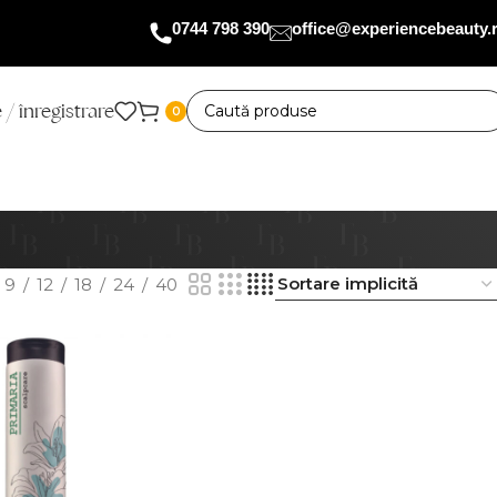
0744 798 390
office@experiencebeauty.
 / înregistrare
0
9
12
18
24
40