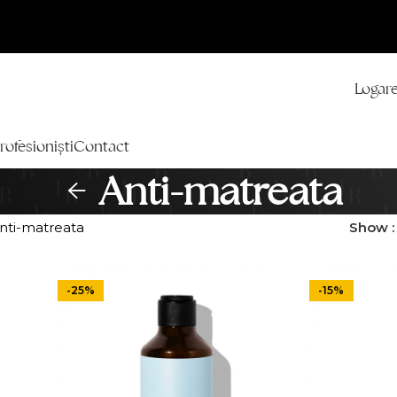
Logare
rofesioniști
Contact
Anti-matreata
nti-matreata
Show
-25%
-15%