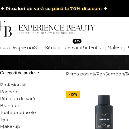
✦
Ritualuri de vară cu
până la 70% discount
✦
-70%
casă
Despre noi
Shop
Ritualuri de Vara
Păr
Ten
Corp
Make-up
P
Categorii de produse
Prima pagină
Par
Șampon
S
Profesionisti
Pachete
-15%
Ritualuri de vară
Branduri
Toate produsele
Ten
Make-up