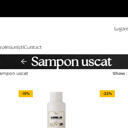
Logare
rofesioniști
Contact
Sampon uscat
ampon uscat
Show
-15%
-22%