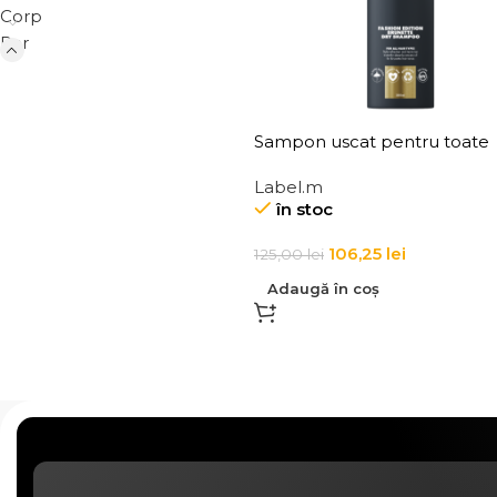
Corp
Par
Sampon uscat pentru toate
tipurile de par Label.m Fash
Label.m
Edition Brunette Dry Sham
în stoc
106,25
lei
125,00
lei
Adaugă în coș