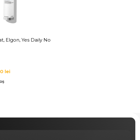
, Elgon, Yes Daily No
Shampoo
00
lei
oș