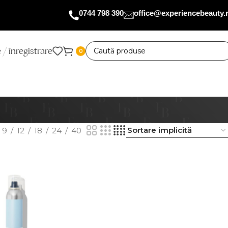
0744 798 390
office@experiencebeauty.
 / înregistrare
0
9
12
18
24
40