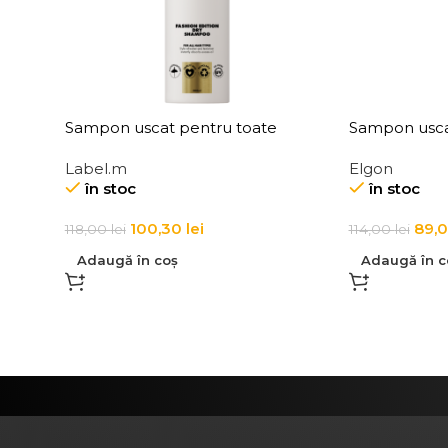
Sampon uscat pentru toate
Sampon uscat
ion
tipurile de par Label.m Fashion
Stress Dry 
Label.m
Elgon
poo
Edition Dry Shampoo
în stoc
în stoc
100,30
lei
89,
118,00
lei
114,00
lei
Adaugă în coș
Adaugă în c