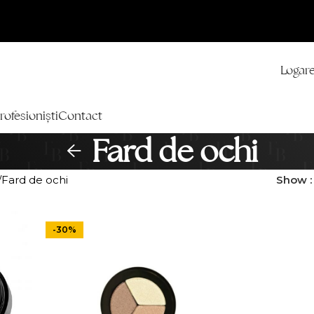
Logare
rofesioniști
Contact
Fard de ochi
Fard de ochi
Show
-30%