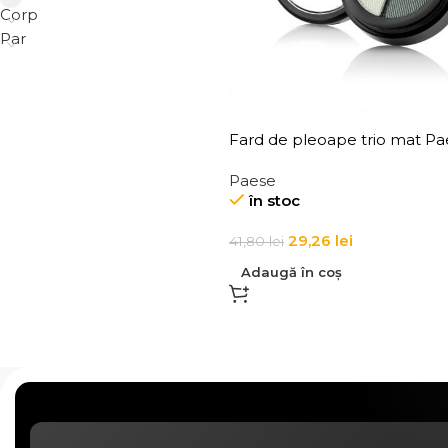
Corp
Par
Fard de pleoape trio mat Pa
Opal Mat Trio Eyeshadow 5 
Paese
în stoc
29,26
lei
41,80
lei
Adaugă în coș