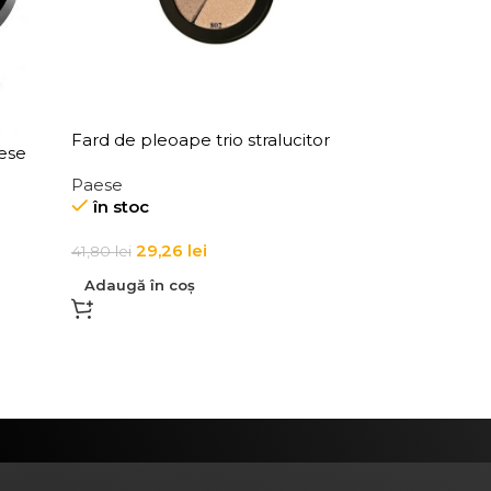
Fard de pleoape trio stralucitor
ese
Paese Dancing Queen 5 g
g
Paese
în stoc
29,26
lei
41,80
lei
Adaugă în coș