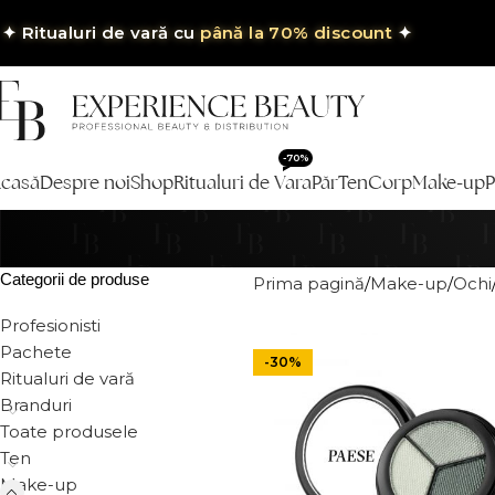
✦
Ritualuri de vară cu
până la 70% discount
✦
-70%
casă
Despre noi
Shop
Ritualuri de Vara
Păr
Ten
Corp
Make-up
P
Categorii de produse
Prima pagină
Make-up
Ochi
Profesionisti
Pachete
-30%
Ritualuri de vară
Branduri
Toate produsele
Ten
Make-up