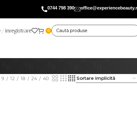
0744 798 390
office@experiencebeauty.
 / înregistrare
0
9
12
18
24
40