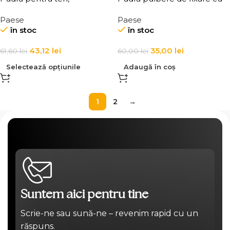
iluminatoare, Paese Absolut
bambus Paese Bamboo
Paese
Paese
Revelation Serie 9g
Powder 8g
în stoc
în stoc
43,12
lei
35,00
lei
61,60
lei
60,00
lei
Selectează opțiunile
Adaugă în coș
1
2
→
Suntem aici pentru tine
Scrie-ne sau sună-ne – revenim rapid cu un
răspuns.