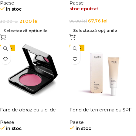
Paese
Paese
Brightening Concealer 6 ml
stoc epuizat
în stoc
67,76
lei
21,00
lei
96,80
lei
30,00
lei
Selectează opțiunile
Selectează opțiunile
-30%
-30%
Fard de obraz cu ulei de
Fond de ten crema cu SPF
argan Paese Artist Nr. 61 9g
30 Paese DD Cream 30 ml
Paese
Paese
în stoc
în stoc