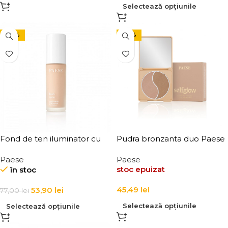
Selectează opțiunile
-30%
-30%
Fond de ten iluminator cu
Pudra bronzanta duo Paese
multivitamine Paese Lush
Selfglow Duo Light 6,5g
Paese
Paese
Satin Foundation 30 ml
stoc epuizat
în stoc
45,49
lei
53,90
lei
77,00
lei
Selectează opțiunile
Selectează opțiunile