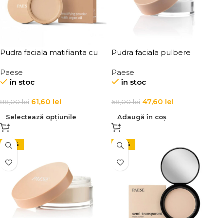
Pudra faciala matifianta cu
Pudra faciala pulbere
ulei de argan Paese
translucida pentru zona
Paese
Paese
Mattifying Powder with
ochilor Paese Puff Cloud
în stoc
în stoc
Argan Oil 8g
Under Eye Powder 5,3g
61,60
lei
47,60
lei
88,00
lei
68,00
lei
Selectează opțiunile
Adaugă în coș
-30%
-30%