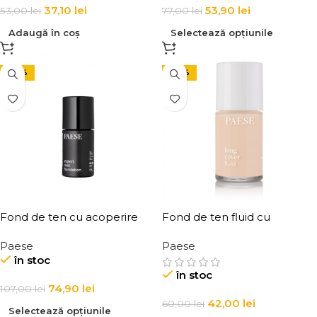
37,10
lei
53,90
lei
53,00
lei
77,00
lei
Adaugă în coș
Selectează opțiunile
-30%
-30%
Fond de ten cu acoperire
Fond de ten fluid cu
mare Paese Expert Matt
acoperire mare Paese Long
Paese
Paese
Foundation 30 ml
Cover Fluid Foundation 30
în stoc
ml
în stoc
74,90
lei
107,00
lei
42,00
lei
60,00
lei
Selectează opțiunile