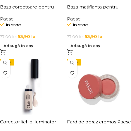
Baza corectoare pentru
Baza matifianta pentru
machiaj Paese Correcting
machiaj Paese Mattifying
Paese
Paese
Make-up Base 30ml
Make-Up Base 30ml
în stoc
în stoc
53,90
lei
53,90
lei
77,00
lei
77,00
lei
Adaugă în coș
Adaugă în coș
-30%
-30%
Corector lichid iluminator
Fard de obraz cremos Paese
pentru cearcane Paese Clair
Blush Kissed 4g