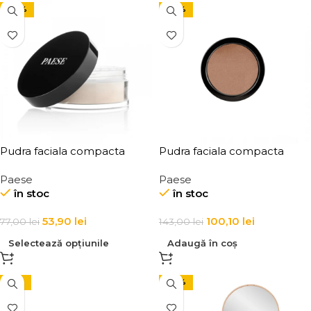
-30%
-30%
Pudra faciala compacta
Pudra faciala compacta
iluminatoare HD High
iluminatoare pentru fata si
Paese
Paese
Definition Paese HD Powder
gat Paese Shimmer Pressed
în stoc
în stoc
15g
Powder Nr. 04 9g
53,90
lei
100,10
lei
77,00
lei
143,00
lei
Selectează opțiunile
Adaugă în coș
-31%
-30%