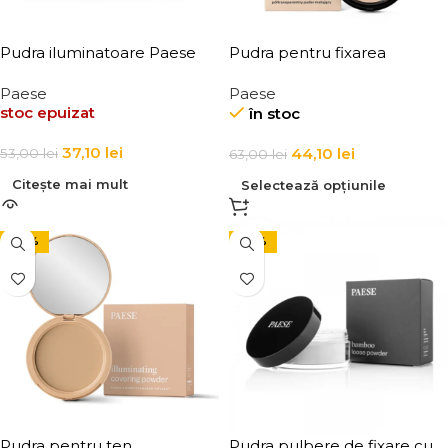
Pudra iluminatoare Paese
Pudra pentru fixarea
Wonder Glow Loose
machiajului, mata, semi-
Paese
Paese
Highlighter 5g
transparenta Paese Absolut
stoc epuizat
în stoc
Revelation Serie 9g
37,10
lei
44,10
lei
53,00
lei
63,00
lei
Citește mai mult
Selectează opțiunile
-30%
-42%
Pudra pentru ten,
Pudra pulbere de fixare cu