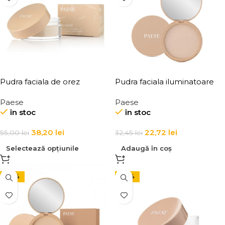
Pudra faciala de orez
Pudra faciala iluminatoare
colorata Paese Hi Rice!
10gr Paese
Paese
Paese
Coloured Rice Powder 10g
în stoc
în stoc
38,20
lei
22,72
lei
55,00
lei
32,45
lei
Selectează opțiunile
Adaugă în coș
-30%
-30%