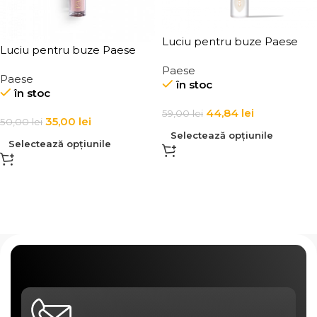
Luciu pentru buze Paese
Luciu pentru buze Paese
Cotton Delight Lipgloss 7,5
Beauty Lipgloss 3,4ml
Paese
ml
Paese
în stoc
în stoc
44,84
lei
59,00
lei
35,00
lei
50,00
lei
Selectează opțiunile
Selectează opțiunile