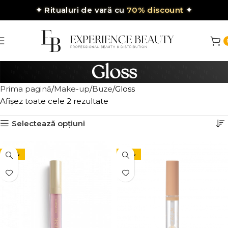
✦
Ritualuri de vară cu
70% discount
✦
Gloss
Prima pagină
Make-up
Buze
Gloss
Afișez toate cele 2 rezultate
Selectează opțiuni
-30%
-24%