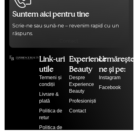
Suntem aici pentru tine
Scrie-ne sau sună-ne – revenim rapid cu un
răspuns.
Contact
Link-uri
Experience
Urmărește-
utile
Beauty
ne și pe:
Termeni și
Despre
Instagram
condiții
Experience
Facebook
Beauty
Livrare &
plată
Profesioniști
Politica de
Contact
retur
Politica de
confidențialitate