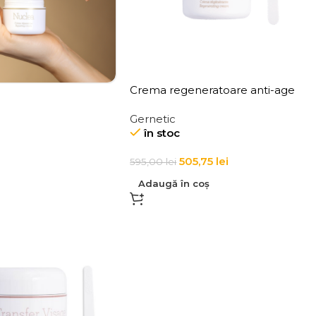
Crema regeneratoare anti-age
pentru toate tipurile de ten Cytobi
Gernetic
Regenerating Cream
în stoc
505,75
lei
595,00
lei
Adaugă în coș