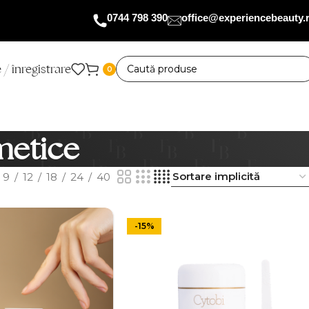
0744 798 390
office@experiencebeauty.
 / înregistrare
0
metice
9
12
18
24
40
-15%