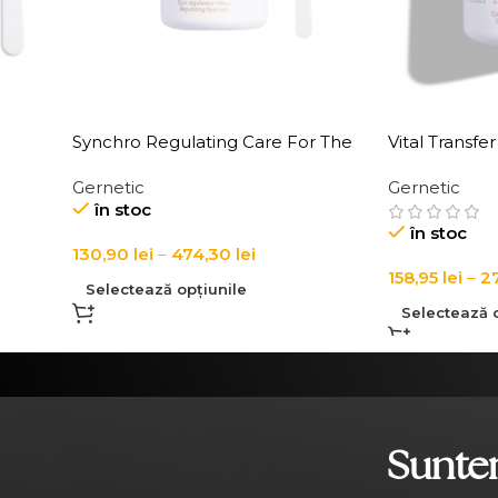
Synchro Regulating Care For The
Vital Transfer
Nuclea
Face, Bust & Body
Hormoceutic
Gernetic
Gernetic
în stoc
în stoc
130,90
lei
–
474,30
lei
158,95
lei
–
2
Selectează opțiunile
Selectează o
Suntem