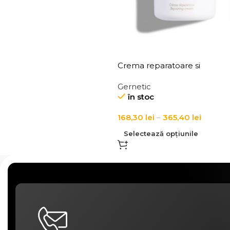
Crema reparatoare si
regeneratoare pentru fata 
Gernetic
Repairing Cream
în stoc
168,30
lei
–
365,40
lei
Selectează opțiunile