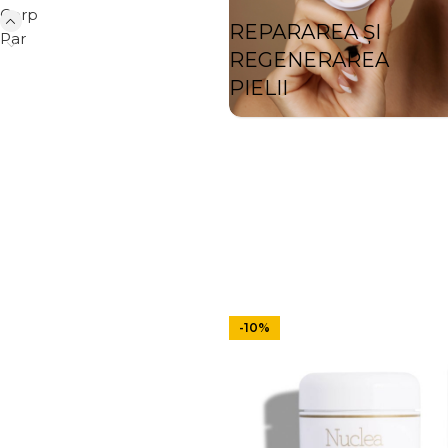
Corp
REPARAREA ȘI
Par
REGENERAREA
PIELII
-10%