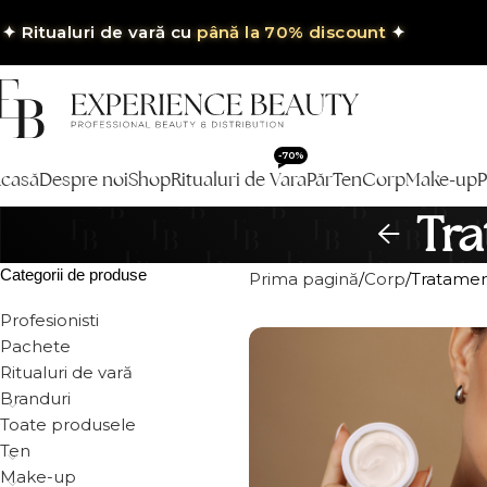
✦
Ritualuri de vară cu
până la 70% discount
✦
-70%
casă
Despre noi
Shop
Ritualuri de Vara
Păr
Ten
Corp
Make-up
P
Tr
Categorii de produse
Prima pagină
Corp
Tratame
Profesionisti
Pachete
Ritualuri de vară
Branduri
Toate produsele
Ten
Make-up