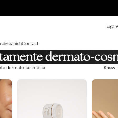
Logare
rofesioniști
Contact
atamente dermato-cos
nte dermato-cosmetice
Show