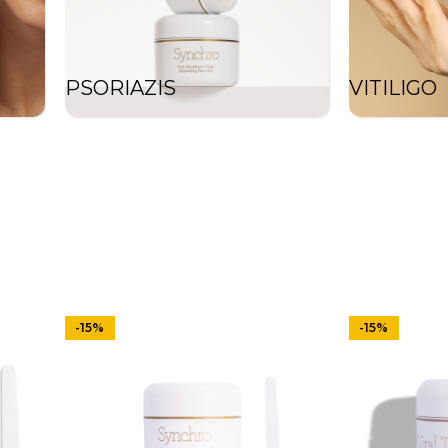
PSORIAZIS
VITILIGO
-15%
-15%