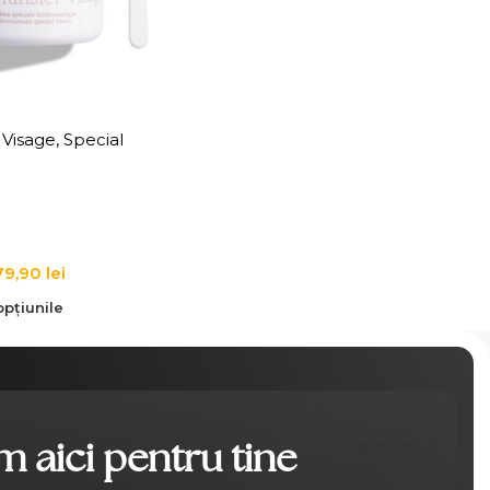
 Visage, Special
al Cream
79,90
lei
pțiunile
 aici pentru tine
Contact