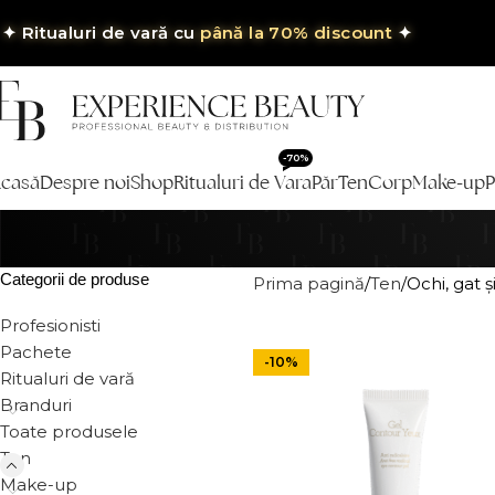
✦
Ritualuri de vară cu
până la 70% discount
✦
-70%
casă
Despre noi
Shop
Ritualuri de Vara
Păr
Ten
Corp
Make-up
P
Categorii de produse
Prima pagină
Ten
Ochi, gat 
Profesionisti
Pachete
-10%
Ritualuri de vară
Branduri
Toate produsele
Ten
Make-up