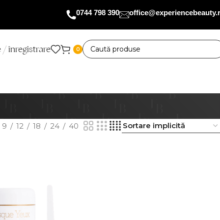
0744 798 390
office@experiencebeauty.
 / înregistrare
0
9
12
18
24
40