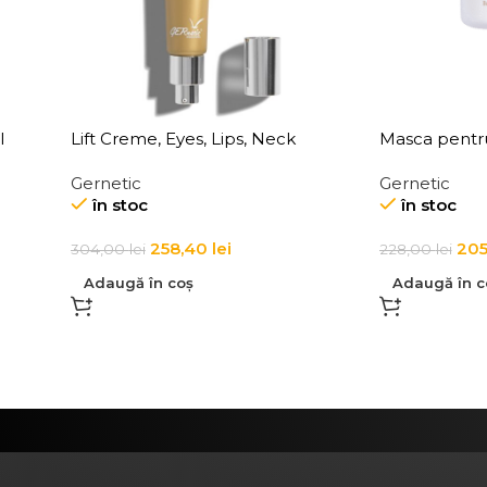
l
Lift Creme, Eyes, Lips, Neck
Masca pentru
impotriva cea
Gernetic
Gernetic
ridurilor Ma
în stoc
în stoc
258,40
lei
205
304,00
lei
228,00
lei
Adaugă în coș
Adaugă în c