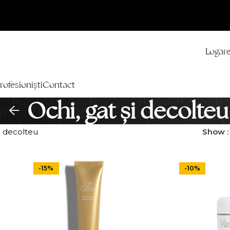
Logare
rofesioniști
Contact
Ochi, gat și decolteu
și decolteu
Show
-15%
-10%