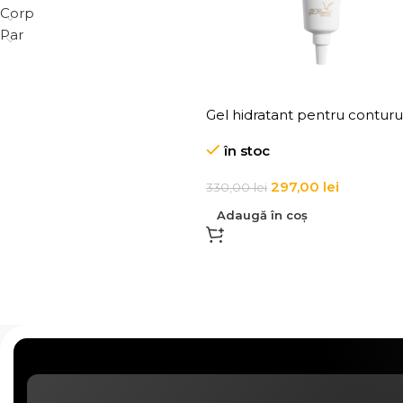
Corp
Par
Gel hidratant pentru conturu
ochilor Gel Contour Yeux
în stoc
297,00
lei
330,00
lei
Adaugă în coș