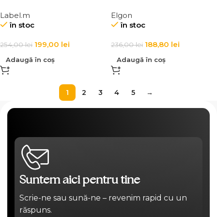
delicata a parului
parului vopsit
Label.m
Elgon
în stoc
în stoc
199,00
lei
188,80
lei
254,00
lei
236,00
lei
Adaugă în coș
Adaugă în coș
1
2
3
4
5
→
Suntem aici pentru tine
Scrie-ne sau sună-ne – revenim rapid cu un
răspuns.