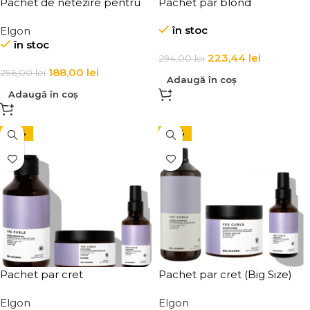
Pachet de netezire pentru
Pachet par blond
par neted si plin de stralucire
în stoc
Elgon
cu sampon si masca Elgon
în stoc
Yes Smooth
223,44
lei
294,00
lei
188,00
lei
256,00
lei
Adaugă în coș
Adaugă în coș
-24%
-24%
Pachet par cret
Pachet par cret (Big Size)
Elgon
Elgon