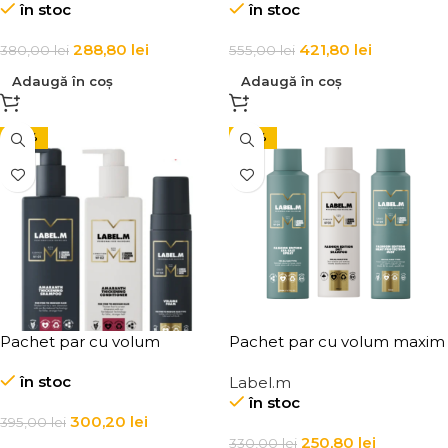
în stoc
în stoc
288,80
lei
421,80
lei
380,00
lei
555,00
lei
Adaugă în coș
Adaugă în coș
-24%
-24%
Pachet par cu volum
Pachet par cu volum maxim
în stoc
Label.m
în stoc
300,20
lei
395,00
lei
250,80
lei
330,00
lei