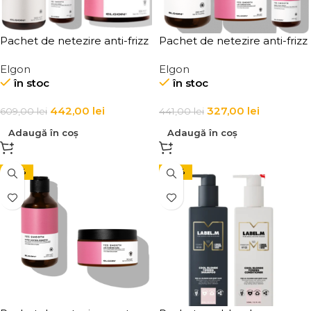
Pachet de netezire anti-frizz
Pachet de netezire anti-frizz
pentru par uscat si rebel cu
pentru par uscat, poros si
Elgon
Elgon
sampon 1000 ml, masca 500
rebel cu sampon, masca si
în stoc
în stoc
ml si spray Elgon Yes
spray Elgon Yes Smooth
Smooth Big Size
442,00
lei
327,00
lei
609,00
lei
441,00
lei
Adaugă în coș
Adaugă în coș
-27%
-24%