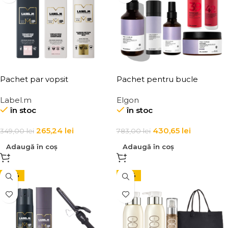
Pachet par vopsit
Pachet pentru bucle
perfecte cu sampon, masca,
Label.m
Elgon
spray hidratant si produse de
în stoc
în stoc
styling Elgon Yes Curls &
Affixx
265,24
lei
430,65
lei
349,00
lei
783,00
lei
Adaugă în coș
Adaugă în coș
-50%
-24%