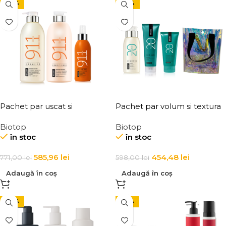
-24%
-24%
Pachet par uscat si
Pachet par volum si textura
deteriorat (Big Size)
Biotop
Biotop
în stoc
în stoc
585,96
lei
454,48
lei
771,00
lei
598,00
lei
Adaugă în coș
Adaugă în coș
-24%
-45%