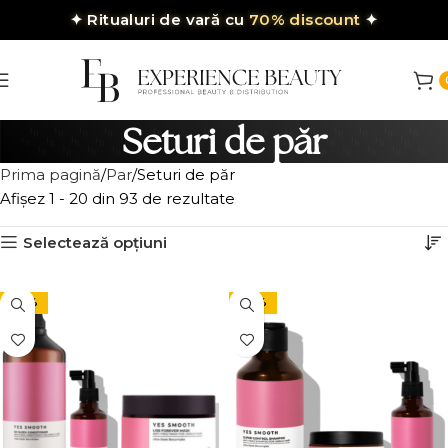
✦
Ritualuri de vară cu
70% discount
✦
Seturi de păr
Prima pagină
Par
Seturi de păr
Afișez 1 - 20 din 93 de rezultate
Selectează opțiuni
-27%
-26%