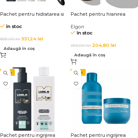
Pachet pentru hidratarea si
Pachet pentru hranirea
stralucirea parului
parului
în stoc
Elgon
în stoc
531,24
lei
699,00
lei
204,80
lei
256,00
lei
Adaugă în coș
Adaugă în coș
-22%
-20%
Pachet pentru ingrijirea
Pachet pentru ingrijirea