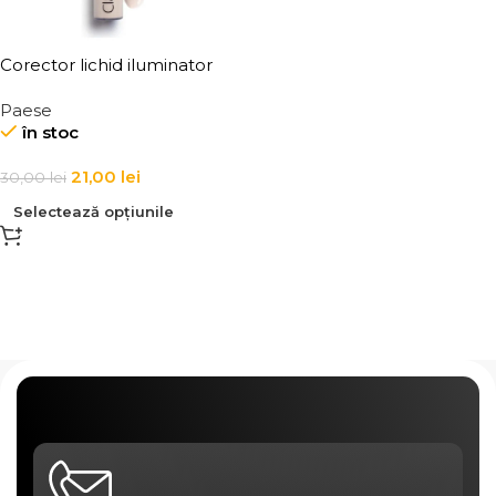
Corector lichid iluminator
pentru cearcane Paese Clair
Paese
Brightening Concealer 6 ml
în stoc
21,00
lei
30,00
lei
Selectează opțiunile