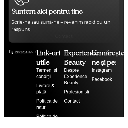
Suntem aici pentru tine
Scrie-ne sau sună-ne – revenim rapid cu un
răspuns.
Contact
Link-uri
Experience
Urmărește-
utile
Beauty
ne și pe:
Termeni și
Despre
Instagram
condiții
Experience
Facebook
Beauty
Livrare &
plată
Profesioniști
Politica de
Contact
retur
Politica de
confidențialitate