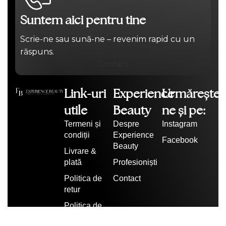
Suntem aici pentru tine
Scrie-ne sau sună-ne – revenim rapid cu un
răspuns.
Contact
Link-uri
Experience
Urmărește-
utile
Beauty
ne și pe:
Termeni și
Despre
Instagram
condiții
Experience
Facebook
Beauty
Livrare &
plată
Profesioniști
Politica de
Contact
retur
Politica de
confidențialitate