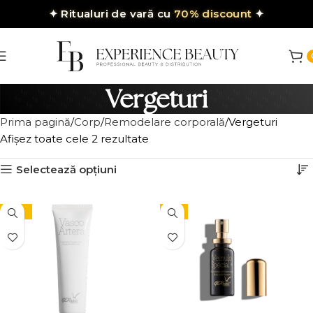
✦
Ritualuri de vară cu
70% discount
✦
Vergeturi
Prima pagină
Corp
Remodelare corporală
Vergeturi
Afișez toate cele 2 rezultate
Selectează opțiuni
-10%
-5%