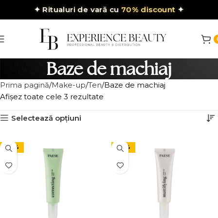
✦
Ritualuri de vară cu
70% discount
✦
Baze de machiaj
Prima pagină
Make-up
Ten
Baze de machiaj
Afișez toate cele 3 rezultate
Selectează opțiuni
-30%
-30%