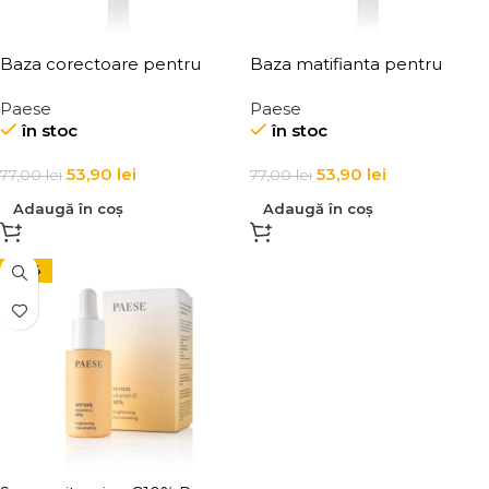
Baza corectoare pentru
Baza matifianta pentru
machiaj Paese Correcting
machiaj Paese Mattifying
Paese
Paese
Make-up Base 30ml
Make-Up Base 30ml
în stoc
în stoc
53,90
lei
53,90
lei
77,00
lei
77,00
lei
Adaugă în coș
Adaugă în coș
-43%