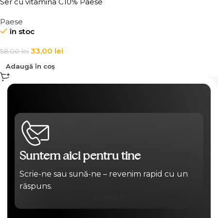
Ser cu vitamina C10% Paese
15ml
Paese
în stoc
33,00
lei
58,00
lei
Adaugă în coș
Suntem aici pentru tine
Scrie-ne sau sună-ne – revenim rapid cu un
răspuns.
Contact