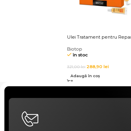
Ulei Tratament pentru Repa
Parului Biotop 911 Quinoa Ha
Biotop
Repair Oil 6 x 11 ml
în stoc
288,90
lei
321,00
lei
Adaugă în coș