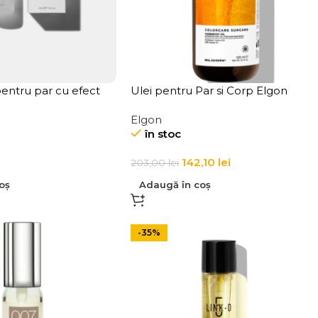
 pentru par cu efect
Ulei pentru Par si Corp Elgon
INK-D 8 Glow Oil
Suncare Hair & Body Oil 100 ml
Elgon
în stoc
142,10
lei
203,00
lei
oș
Adaugă în coș
-35%