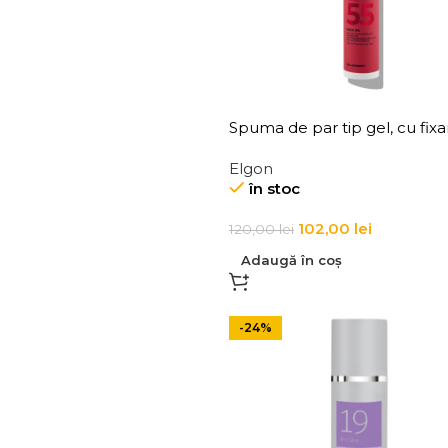
Spuma de par tip gel, cu fixa
medie, Elgon Affixx 55 Pack O
Elgon
în stoc
102,00
lei
120,00
lei
Adaugă în coș
-24%