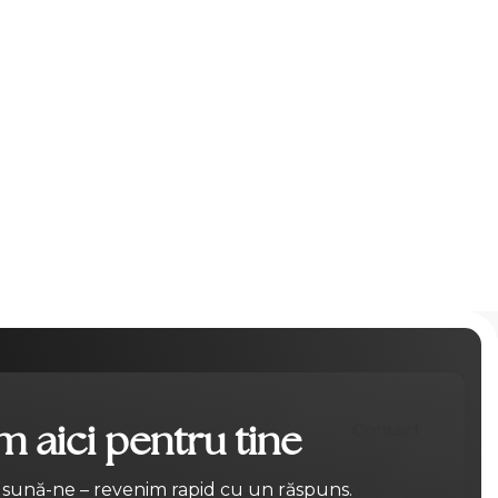
 aici pentru tine
Contact
 sună-ne – revenim rapid cu un răspuns.