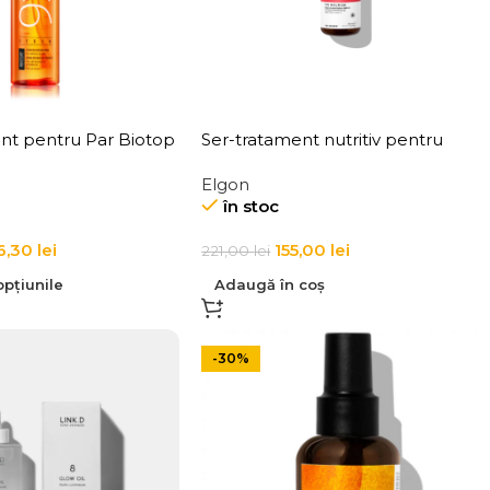
ant pentru Par Biotop
Ser-tratament nutritiv pentru
evitalizing Serum
parul degradat , Elgon, Yes Nourish
Elgon
Miracle Night & Day Serum
în stoc
6,30
lei
155,00
lei
221,00
lei
pțiunile
Adaugă în coș
-30%