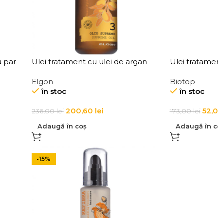
u par
Ulei tratament cu ulei de argan
Ulei tratame
lver
pentru par Elgon Argan Oil
Biotop 007 Ke
Elgon
Biotop
Supreme
în stoc
în stoc
200,60
lei
52,
236,00
lei
173,00
lei
Adaugă în coș
Adaugă în c
-15%