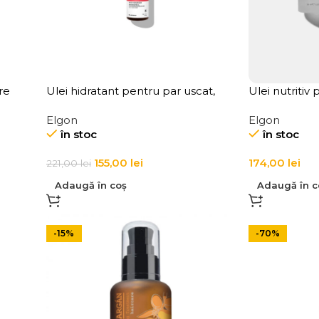
re
Ulei hidratant pentru par uscat,
Ulei nutritiv
il
Elgon, Yes Nourish Wonder Nutri
iluminator L
Elgon
Elgon
Oil
în stoc
în stoc
155,00
lei
174,00
lei
221,00
lei
Adaugă în coș
Adaugă în c
-15%
-70%