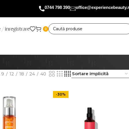
0744 798 390
office@experiencebeauty.
 / înregistrare
0
9
12
18
24
40
-30%