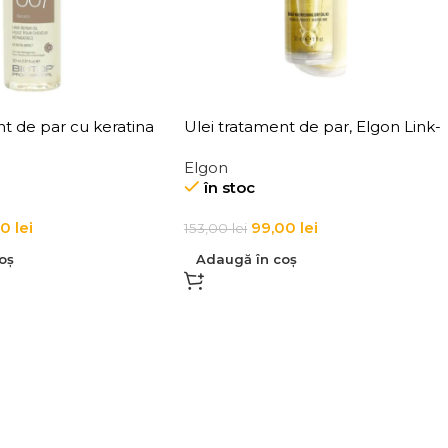
nt de par cu keratina
Ulei tratament de par, Elgon Link-
ratin Hair Repair Oil
D Bond Oil Nr. 5
Elgon
în stoc
00
lei
99,00
lei
153,00
lei
oș
Adaugă în coș