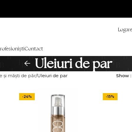
Logare
rofesioniști
Contact
Uleiuri de par
 și măști de păr
Uleiuri de par
Show
-24%
-15%