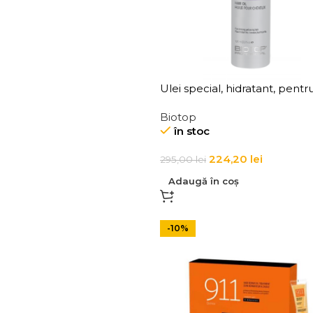
Ulei special, hidratant, pentr
blond vopsit Biotop 19 Pro Si
Biotop
Oil 100 ml
în stoc
224,20
lei
295,00
lei
Adaugă în coș
-10%