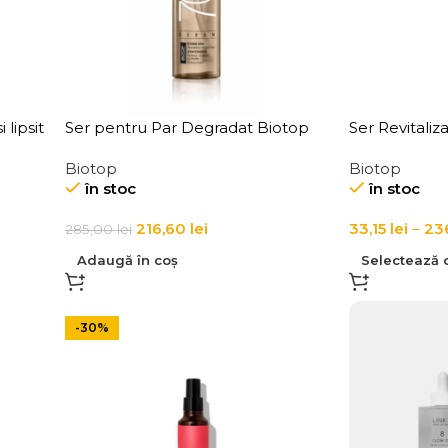
 lipsit
Ser pentru Par Degradat Biotop
Ser Revitaliz
700 Keratin & Kale Serum 65 ml
911 Quinoa R
Biotop
Biotop
în stoc
în stoc
216,60
lei
33,15
lei
–
23
285,00
lei
Adaugă în coș
Selectează o
-30%