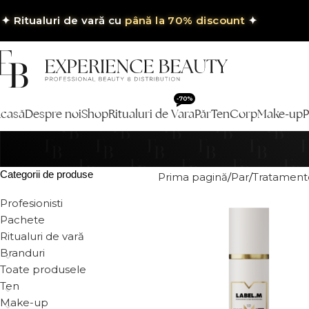
✦
Ritualuri de vară cu
până la 70% discount
✦
-70%
casă
Despre noi
Shop
Ritualuri de Vara
Păr
Ten
Corp
Make-up
P
Categorii de produse
Prima pagină
Par
Tratamente
Profesionisti
Pachete
Ritualuri de vară
Branduri
Toate produsele
Ten
Make-up