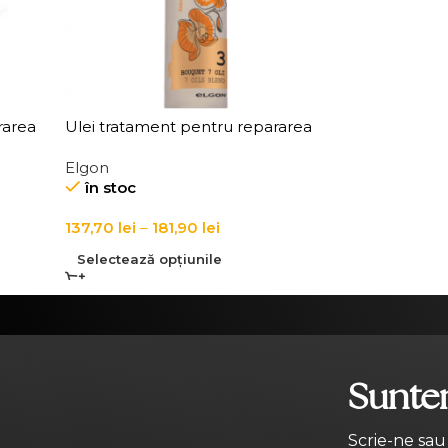
rarea
Ulei tratament pentru repararea
ir
parului degradat, Elgon Refibra 7
Elgon
Oil Blend
în stoc
137,70
lei
–
181,90
lei
Selectează opțiunile
Suntem
Scrie-ne sau