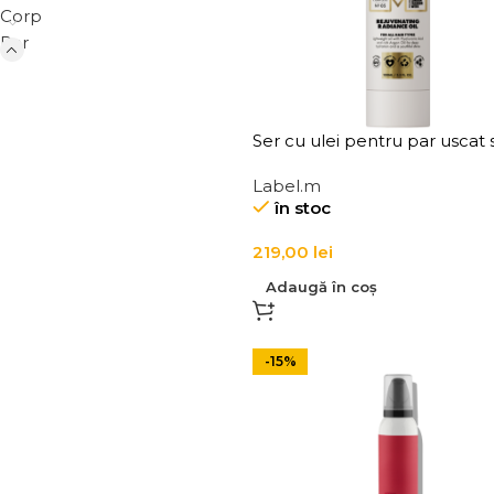
Corp
Par
Ser cu ulei pentru par uscat si
de stralucire, Label.m
Label.m
Rejuvenating Radiance Oil
în stoc
219,00
lei
Adaugă în coș
-15%