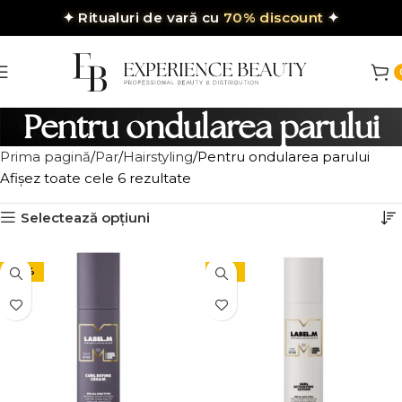
✦
Ritualuri de vară cu
70% discount
✦
Pentru ondularea parului
Prima pagină
Par
Hairstyling
Pentru ondularea parului
Afișez toate cele 6 rezultate
Selectează opțiuni
-30%
-15%