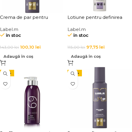
Crema de par pentru
Lotiune pentru definirea
definirea buclelor Label.m
buclelor pentru par cret si
Label.m
Label.m
Curl Define Cream
poros Curl Activating Lotion
în stoc
în stoc
100,10
lei
97,75
lei
143,00
lei
115,00
lei
Adaugă în coș
Adaugă în coș
-24%
-30%