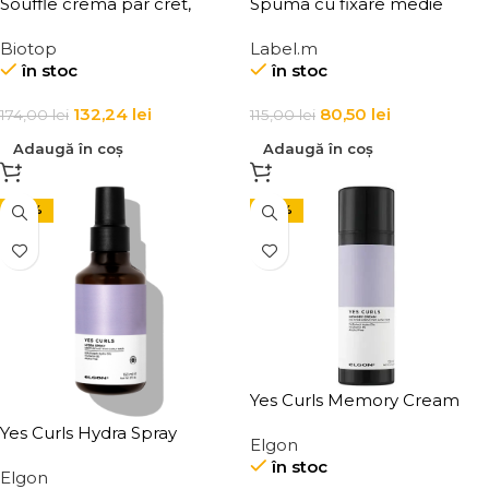
Souffle crema par cret,
Spuma cu fixare medie
pentru definirea buclelor
pentru par cret Label.m Curl
Biotop
Label.m
Biotop 69 Pro Active Souflee
Define Foam
în stoc
în stoc
500 ml
132,24
lei
80,50
lei
174,00
lei
115,00
lei
Adaugă în coș
Adaugă în coș
-20%
-20%
Yes Curls Memory Cream
Yes Curls Hydra Spray
Elgon
în stoc
Elgon