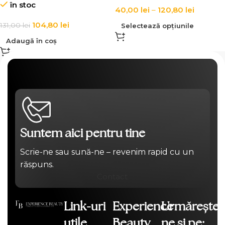
în stoc
40,00
lei
–
120,80
lei
104,80
lei
131,00
lei
Selectează opțiunile
Adaugă în coș
Suntem aici pentru tine
Scrie-ne sau sună-ne – revenim rapid cu un
răspuns.
Contact
Link-uri
Experience
Urmărește-
utile
Beauty
ne și pe: