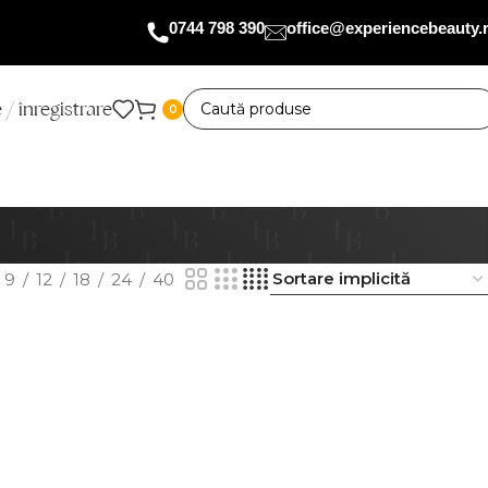
0744 798 390
office@experiencebeauty.
 / înregistrare
0
9
12
18
24
40