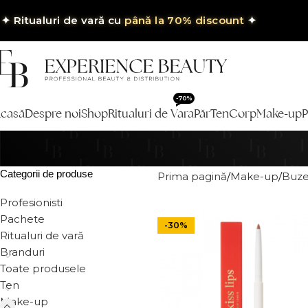
✦
Ritualuri de vară cu
până la 70% discount
✦
-70%
casă
Despre noi
Shop
Ritualuri de Vara
Păr
Ten
Corp
Make-up
P
Categorii de produse
Prima pagină
Make-up
Buz
Profesionisti
Pachete
-30%
Ritualuri de vară
Branduri
Toate produsele
Ten
Make-up