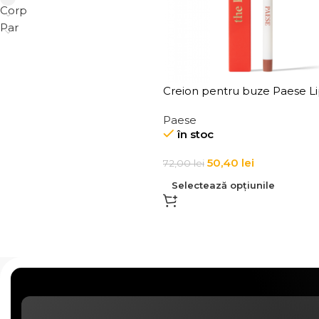
Corp
Par
Creion pentru buze Paese L
Liner The Kiss Lips 0,3g
Paese
în stoc
50,40
lei
72,00
lei
Selectează opțiunile