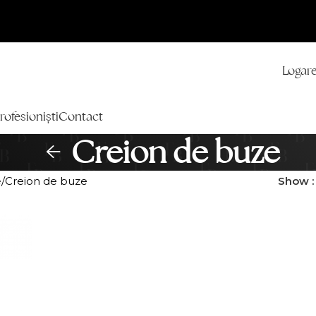
Logare
rofesioniști
Contact
Creion de buze
e
Creion de buze
Show