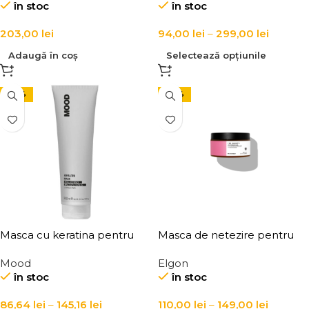
în stoc
în stoc
Repair
parului LINK-D 3 Active
Repair Mask
203,00
lei
94,00
lei
–
299,00
lei
Adaugă în coș
Selectează opțiunile
-24%
-29%
Masca cu keratina pentru
Masca de netezire pentru
par degradat si lung, Mood
par uscat si rebel, Elgon, Yes
Mood
Elgon
Keratin Long Hair Mask
Smooth Liss Forever Mask
în stoc
în stoc
86,64
lei
–
145,16
lei
110,00
lei
–
149,00
lei