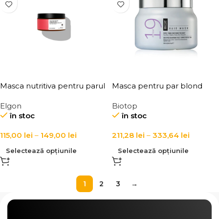
Masca nutritiva pentru parul
Masca pentru par blond
uscat si degradat, Elgon, Yes
vopsit Biotop 19 Pro Silver
Elgon
Biotop
Nourish Hyper Nutri Mask
Mask
în stoc
în stoc
115,00
lei
–
149,00
lei
211,28
lei
–
333,64
lei
Selectează opțiunile
Selectează opțiunile
1
2
3
→