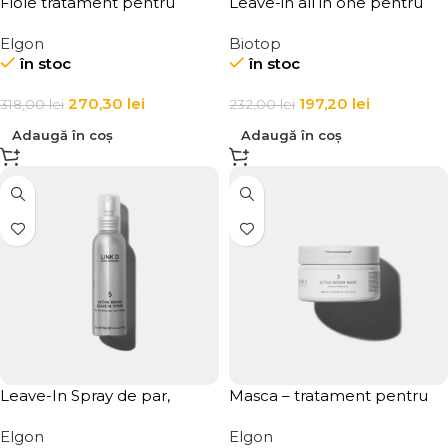
Fiole tratament pentru
Leave-in all in one pentru
repararea parului degradat
par uscat si deteriorat
Elgon
Biotop
Elgon Refibra Cosmetic
Biotop 911 Quinoa All In One
în stoc
în stoc
Lotion 12 x 10 ml
270,30
lei
197,20
lei
318,00
lei
232,00
lei
Adaugă în coș
Adaugă în coș
Leave-In Spray de par,
Masca – tratament pentru
tratament restructurant fara
par, ce repara fibra capilara,
Elgon
Elgon
clatire LINK-D 5 Active
reda vitalitate si stralucire