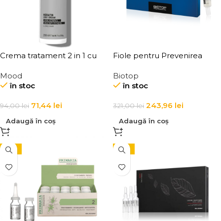
Crema tratament 2 in 1 cu
Fiole pentru Prevenirea
keratina pentru par poros si
Caderii Parului Biotop
Mood
Biotop
lung Mood Keratin Long Hair
Shedding Hair Treatment 6 x
în stoc
în stoc
2-in-1 Cream
11 ml
71,44
lei
243,96
lei
94,00
lei
321,00
lei
Adaugă în coș
Adaugă în coș
-15%
-15%