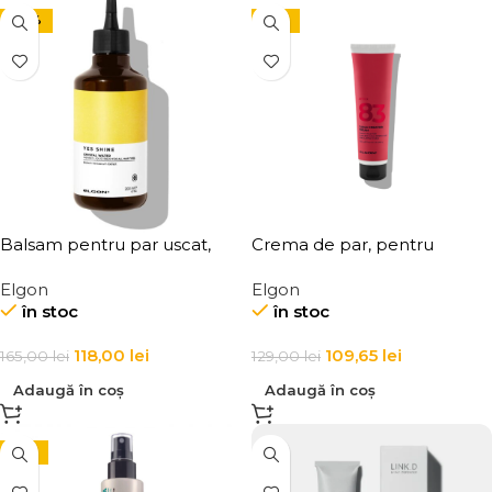
-28%
-15%
Balsam pentru par uscat,
Crema de par, pentru
Elgon, Yes Shine Crystal
definirea buclelor, Elgon
Elgon
Elgon
Water
Affixx 83 Curl Creator Cream
în stoc
în stoc
118,00
lei
109,65
lei
165,00
lei
129,00
lei
Adaugă în coș
Adaugă în coș
-15%