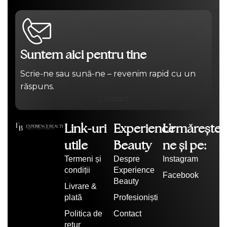
Suntem aici pentru tine
Scrie-ne sau sună-ne – revenim rapid cu un
răspuns.
Contact
Link-uri
Experience
Urmărește-
utile
Beauty
ne și pe:
Termeni și
Despre
Instagram
condiții
Experience
Facebook
Beauty
Livrare &
plată
Profesioniști
Politica de
Contact
retur