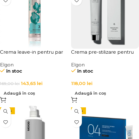
Crema leave-in pentru par
Crema pre-stilizare pentru
uscat Elgon Hair DD Cream
protectie si textura firului de
Elgon
Elgon
par LINK-D 6 Smoothing
în stoc
în stoc
Cream
143,65
lei
118,00
lei
169,00
lei
Adaugă în coș
Adaugă în coș
-24%
-24%