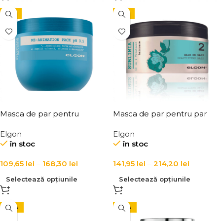
-15%
-15%
Masca de par pentru
Masca de par pentru par
hidratare pH 3.5 Elgon Re-
uscat, Elgon Hair DD Mask
Elgon
Elgon
animation Pack
Sublimia
în stoc
în stoc
109,65
lei
–
168,30
lei
141,95
lei
–
214,20
lei
Selectează opțiunile
Selectează opțiunile
-29%
-24%