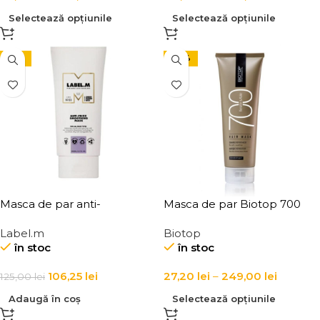
Selectează opțiunile
Selectează opțiunile
-15%
-27%
Masca de par anti-
Masca de par Biotop 700
electrizare si anti-frizz
Keratin Kale Mask
Label.m
Biotop
Label.m Anti-Frizz
în stoc
în stoc
Smoothing Mask
106,25
lei
27,20
lei
–
249,00
lei
125,00
lei
Adaugă în coș
Selectează opțiunile