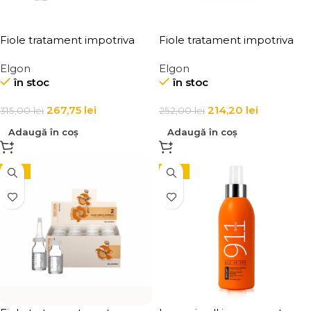
Fiole tratament impotriva
Fiole tratament impotriva
caderii parului Elgon
caderii parului pentru
Elgon
Elgon
Primaria Anti Hair Loss
barbati Elgon Man
în stoc
în stoc
Stimulating Lotion
267,75
lei
214,20
lei
315,00
lei
252,00
lei
Adaugă în coș
Adaugă în coș
-15%
-15%