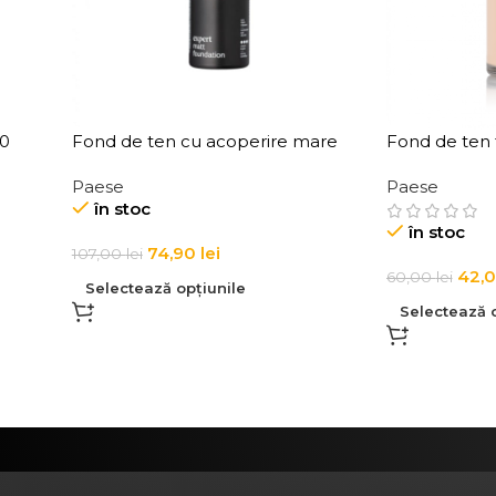
30
Fond de ten cu acoperire mare
Fond de ten 
Paese Expert Matt Foundation 30
mare Paese 
Paese
Paese
ml
Foundation 
în stoc
în stoc
74,90
lei
107,00
lei
42,
60,00
lei
Selectează opțiunile
Selectează o