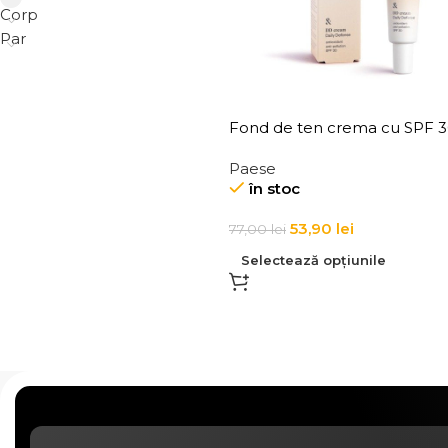
Corp
Par
Fond de ten crema cu SPF 
Paese DD Cream 30 ml
Paese
în stoc
53,90
lei
77,00
lei
Selectează opțiunile