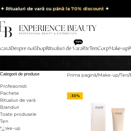
✦
Ritualuri de vară cu
până la 70% discount
✦
-70%
casă
Despre noi
Shop
Ritualuri de Vara
Păr
Ten
Corp
Make-up
P
Categorii de produse
Prima pagină
Make-up
Ten
Profesionisti
Pachete
-30%
Ritualuri de vară
Branduri
Toate produsele
Ten
Make-up