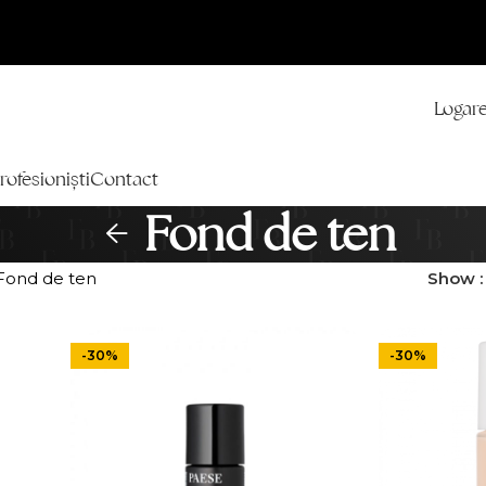
Logare
rofesioniști
Contact
Fond de ten
Fond de ten
Show
-30%
-30%