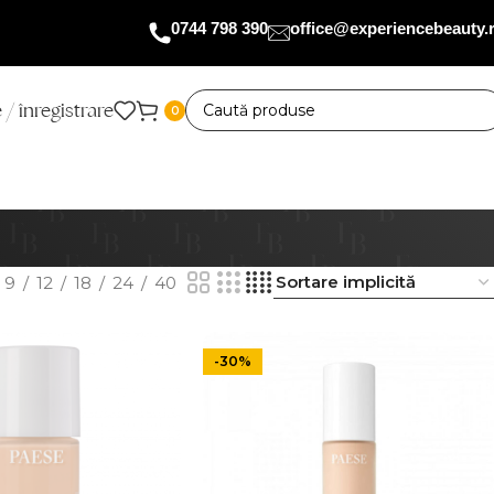
0744 798 390
office@experiencebeauty.
 / înregistrare
0
9
12
18
24
40
-30%