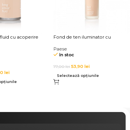
fluid cu acoperire
Fond de ten iluminator cu
Long Cover Fluid
multivitamine Paese Lush Satin
Paese
30 ml
Foundation 30 ml
în stoc
53,90
lei
77,00
lei
00
lei
Selectează opțiunile
pțiunile