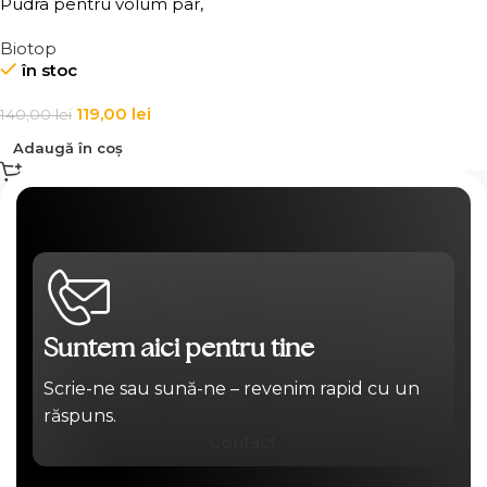
Pudra pentru volum par,
Elgon 101 Volume Powder
Biotop
în stoc
119,00
lei
140,00
lei
Adaugă în coș
Suntem aici pentru tine
Scrie-ne sau sună-ne – revenim rapid cu un
răspuns.
Contact