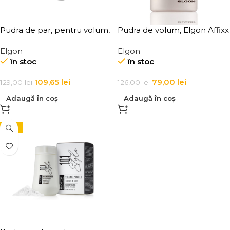
Pudra de par, pentru volum,
Pudra de volum, Elgon Affixx
Elgon Affixx 67 Hair Lift 10 g
67
Elgon
Elgon
în stoc
în stoc
109,65
lei
79,00
lei
129,00
lei
126,00
lei
Adaugă în coș
Adaugă în coș
-15%