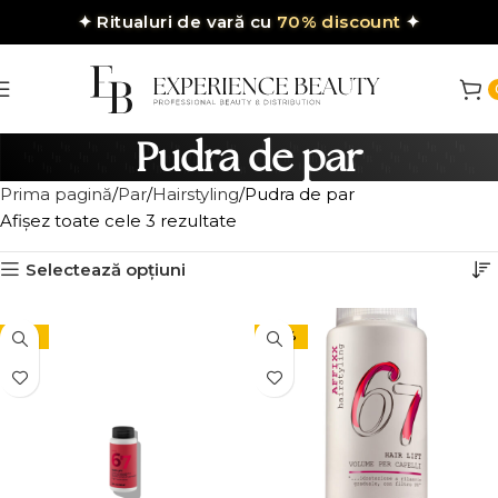
✦
Ritualuri de vară cu
70% discount
✦
Pudra de par
Prima pagină
Par
Hairstyling
Pudra de par
Afișez toate cele 3 rezultate
Selectează opțiuni
-15%
-37%