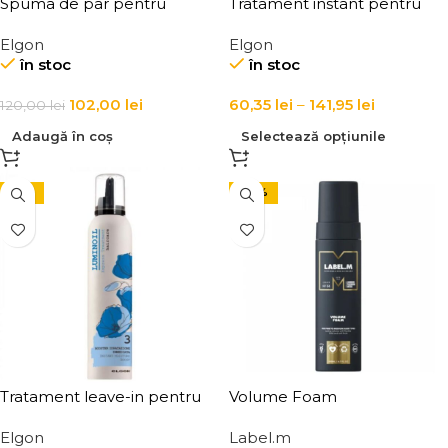
Spuma de par pentru
Tratament instant pentru
volum, Elgon Affixx 42
repararea parului Elgon
Elgon
Elgon
Volume Pump Mousse
Luminoil Instant Synergy
în stoc
în stoc
102,00
lei
60,35
lei
–
141,95
lei
120,00
lei
Adaugă în coș
Selectează opțiunile
-15%
-30%
Tratament leave-in pentru
Volume Foam
hidratarea parului Elgon
Elgon
Label.m
Luminoil Moisture Boost