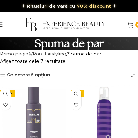
✦
Ritualuri de vară cu
70% discount
✦
Spuma de par
Prima pagină
Par
Hairstyling
Spuma de par
Afișez toate cele 7 rezultate
Selectează opțiuni
-30%
-15%