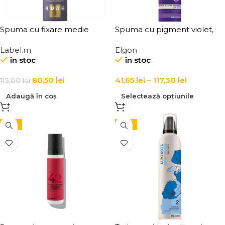
Spuma cu fixare medie
Spuma cu pigment violet,
pentru par cret Label.m Curl
pentru par blond Elgon
Label.m
Elgon
Define Foam
Colorcare Pure Silver
în stoc
în stoc
Mousse pH 5.5
80,50
lei
41,65
lei
–
117,30
lei
115,00
lei
Adaugă în coș
Selectează opțiunile
-15%
-15%