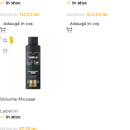
în stoc
în stoc
112,20
lei
104,30
lei
132,00
lei
149,00
lei
Adaugă în coș
Adaugă în coș
-15%
Volume Mousse
Label.m
în stoc
97,75
lei
115,00
lei