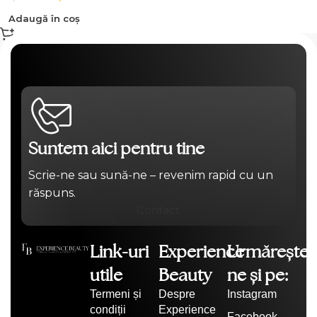
Adaugă în coș
Suntem aici pentru tine
Scrie-ne sau sună-ne – revenim rapid cu un
răspuns.
Contact
Link-uri
Experience
Urmărește-
utile
Beauty
ne și pe:
Termeni și
Despre
Instagram
condiții
Experience
Facebook