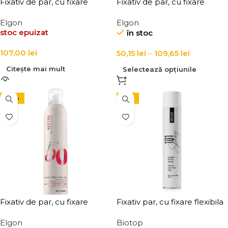
Fixativ de par, cu fixare
Fixativ de par, cu fixare
medie Elgon Affixx 70 Hair
puternica Elgon Affixx 101 Fix
Elgon
Elgon
Spray Fix Hold 500 ml
It Hairspray
stoc epuizat
în stoc
107,00
lei
50,15
lei
–
109,65
lei
Citește mai mult
Selectează opțiunile
-24%
-15%
Fixativ de par, cu fixare
Fixativ par, cu fixare flexibila
usoara, Elgon Affixx 50
Elgon 101 Extra Flex Hold
Elgon
Biotop
Finishing Spray Flex Hold
Hairspray