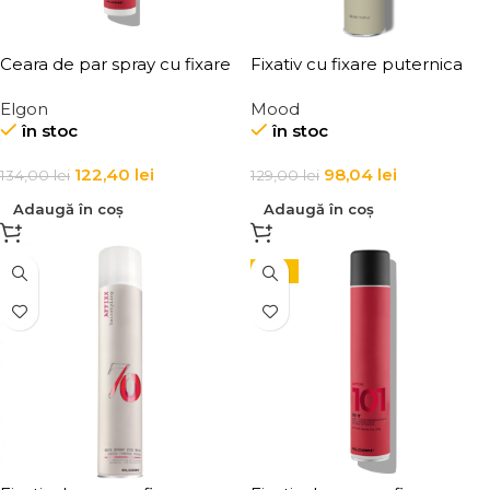
Ceara de par spray cu fixare
Fixativ cu fixare puternica
flexibila, Elgon Affixx 44 Flex
Mood Extra Strong Hairspray
Elgon
Mood
Hold Spray Wax
în stoc
în stoc
122,40
lei
98,04
lei
134,00
lei
129,00
lei
Adaugă în coș
Adaugă în coș
-15%