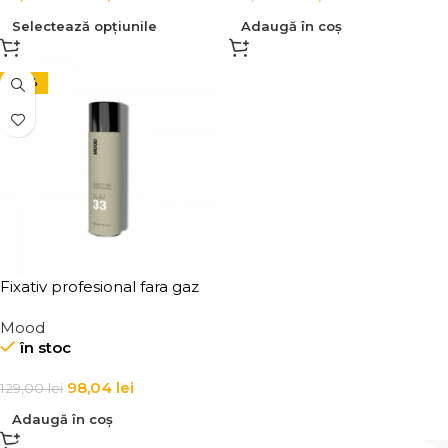
Selectează opțiunile
Adaugă în coș
-24%
Fixativ profesional fara gaz
pentru par Mood Fixing
Mood
Spray No Gas
în stoc
98,04
lei
129,00
lei
Adaugă în coș