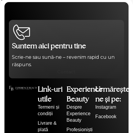
Suntem aici pentru tine
Scrie-ne sau sună-ne – revenim rapid cu un
răspuns.
Contact
Link-uri
Experience
Urmărește-
utile
Beauty
ne și pe:
Termeni și
Despre
Instagram
condiții
Experience
Facebook
Beauty
Livrare &
plată
Profesioniști