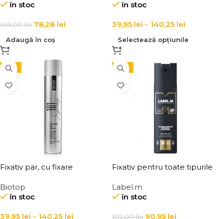
în stoc
în stoc
350 ml
78,28
lei
39,95
lei
–
140,25
lei
103,00
lei
Adaugă în coș
Selectează opțiunile
-15%
-15%
Fixativ par, cu fixare
Fixativ pentru toate tipurile
puternica Elgon 101 Extra
de par Label.m Fashion
Biotop
Label.m
Strong Hold Hairspray
Edition Ultimate Hairspray
în stoc
în stoc
39,95
lei
–
140,25
lei
90,95
lei
107,00
lei