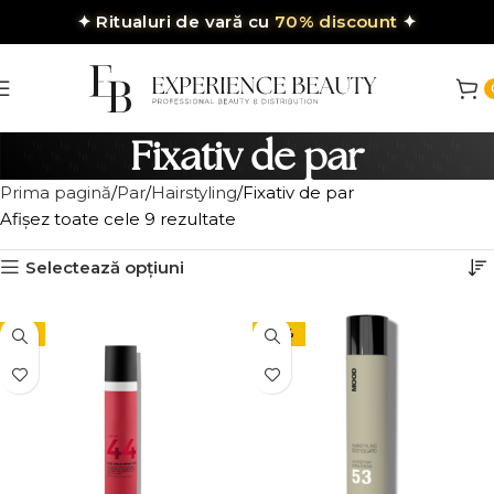
✦
Ritualuri de vară cu
70% discount
✦
Fixativ de par
Prima pagină
Par
Hairstyling
Fixativ de par
Afișez toate cele 9 rezultate
Selectează opțiuni
-9%
-24%