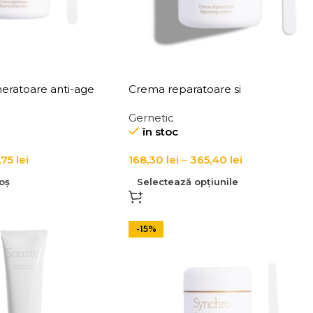
eratoare anti-age
Crema reparatoare si
tipurile de ten Cytobi
regeneratoare pentru fata Nuclea
Gernetic
g Cream
Repairing Cream
în stoc
,75
lei
168,30
lei
–
365,40
lei
oș
Selectează opțiunile
-15%