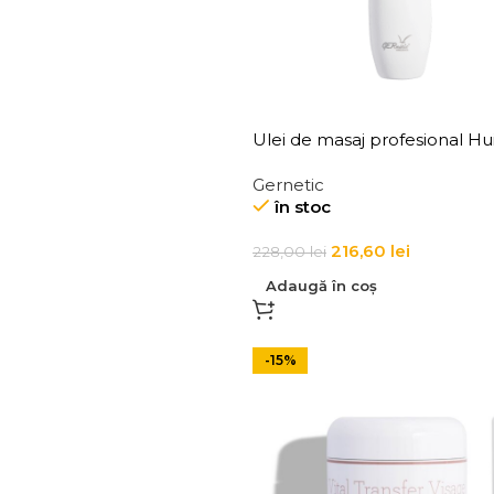
Ulei de masaj profesional Hu
Massage
Gernetic
în stoc
216,60
lei
228,00
lei
Adaugă în coș
-15%