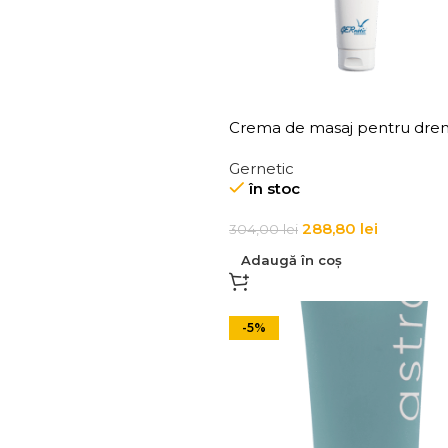
Crema de masaj pentru drena
relaxare, Gertherapie
Gernetic
în stoc
288,80
lei
304,00
lei
Adaugă în coș
-5%