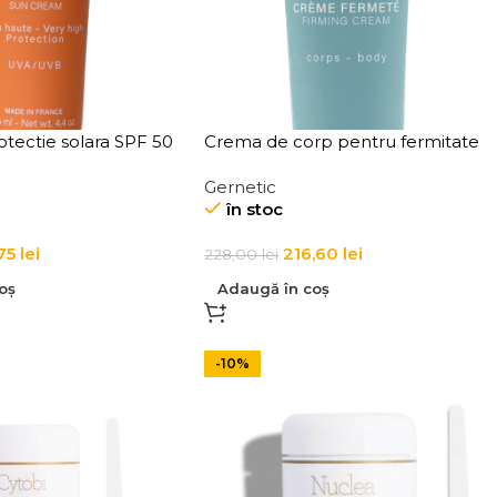
tectie solara SPF 50
Crema de corp pentru fermitate
reme Solaire SPF50
Creme Fermete
Gernetic
în stoc
,75
lei
216,60
lei
228,00
lei
oș
Adaugă în coș
-10%