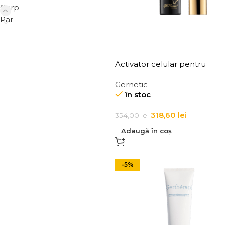
Corp
Par
Activator celular pentru
fermitatea si echilibrul tenulu
Gernetic
Endo Special +
în stoc
318,60
lei
354,00
lei
Adaugă în coș
-5%