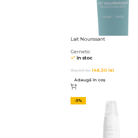
Lait Nourissant
Gernetic
în stoc
146,30
lei
154,00
lei
Adaugă în coș
-5%