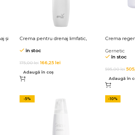
j și
Crema pentru drenaj limfatic,
Crema regen
detoxifiere si stimularea circulatiei
pentru toate 
în stoc
Gernetic
Lympho
Regeneratin
în stoc
166,25
lei
175,00
lei
505
595,00
lei
Adaugă în coș
Adaugă în c
-5%
-10%