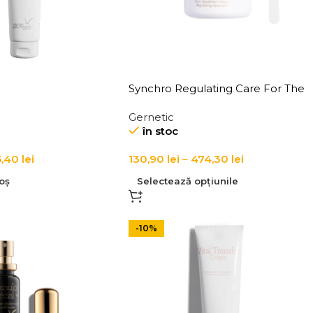
Synchro Regulating Care For The
Face, Bust & Body
Gernetic
în stoc
5,40
lei
130,90
lei
–
474,30
lei
oș
Selectează opțiunile
-10%