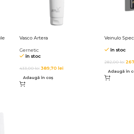
ile
Vasco Artera
Veinulo Spec
în stoc
Gernetic
în stoc
267
282,00
lei
389,70
lei
433,00
lei
Adaugă în c
Adaugă în coș