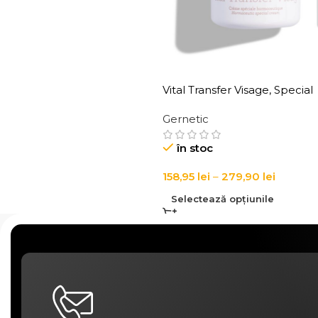
Vital Transfer Visage, Special
Hormoceutical Cream
Gernetic
în stoc
158,95
lei
–
279,90
lei
Selectează opțiunile