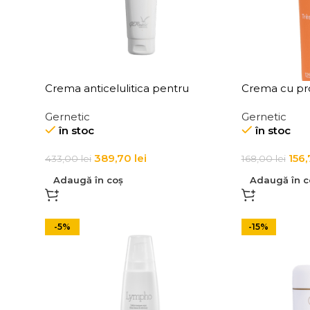
Crema anticelulitica pentru
Crema cu pro
i
grasime localizata Adipo Gasta
pentru ten C
Gernetic
Gernetic
în stoc
în stoc
389,70
lei
156
433,00
lei
168,00
lei
Adaugă în coș
Adaugă în c
-5%
-15%