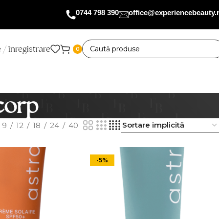
0744 798 390
office@experiencebeauty.
 / înregistrare
0
corp
9
12
18
24
40
-5%