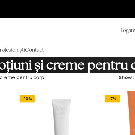
Logare
rofesioniști
Contact
oțiuni și creme pentru 
i creme pentru corp
Show
-10%
-7%