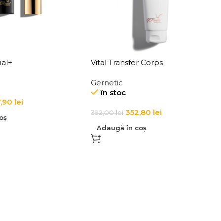
ial+
Vital Transfer Corps
Gernetic
în stoc
,90
lei
352,80
lei
392,00
lei
oș
Adaugă în coș