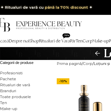
✦
Ritualuri de vară cu
până la 70% discount
✦
-70%
casă
Despre noi
Shop
Ritualuri de Vara
Păr
Ten
Corp
Make-up
P
L
Categorii de produse
Prima pagină
Corp
Loțiuni ș
Profesionisti
Pachete
-10%
Ritualuri de vară
Branduri
Toate produsele
Ten
Make-up