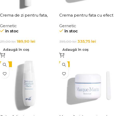
Crema de zi pentru fata,
Crema pentru fata cu efect
Gernetic Base De Jour
de lifting Ger Lift Cream with
Gernetic
Gernetic
Marine
Tensor Effect
în stoc
în stoc
189,90
lei
335,75
lei
211,00
lei
395,00
lei
Adaugă în coș
Adaugă în coș
-10%
-5%