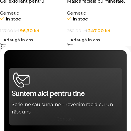
Gel exfoliant pentru
Masca faciala cu minerale,
curatarea profunda a fetei si
anti-age pentru fermitate,
Gernetic
Gernetic
corpului Nettoyant
hidratare si regenerare
în stoc
în stoc
Gommant Marin
Masque Marin
96,30
lei
247,00
lei
107,00
lei
260,00
lei
Adaugă în coș
Adaugă în coș
Suntem aici pentru tine
Scrie-ne sau sună-ne – revenim rapid cu un
răspuns.
Contact