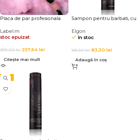
Placa de par profesionala
Sampon pentru barbati, cu
GLAPIC
pigment violet, Elgon Man
Label.m
Elgon
Shampoo Silver
stoc epuizat
în stoc
257,64
lei
83,30
lei
399,00
lei
98,00
lei
Citește mai mult
Adaugă în coș
-15%