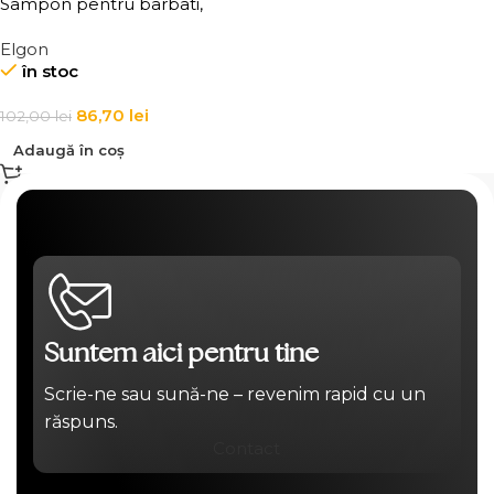
Sampon pentru barbati,
impotriva caderii parului
Elgon
Elgon Man Stimulating
în stoc
Shampoo
86,70
lei
102,00
lei
Adaugă în coș
Suntem aici pentru tine
Scrie-ne sau sună-ne – revenim rapid cu un
răspuns.
Contact