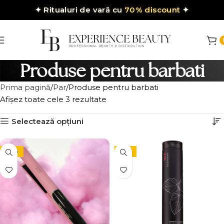
✦
Ritualuri de vară cu
70% discount
✦
Produse pentru barbati
Prima pagină
Par
Produse pentru barbati
Afișez toate cele 3 rezultate
Selectează opțiuni
-35%
-15%