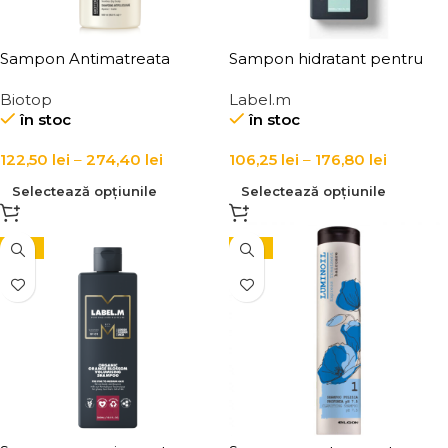
Sampon Antimatreata
Sampon hidratant pentru
pentru Scalp Biotop Eco
toate tipurile de par Label.m
Biotop
Label.m
Dandruff Shampoo
Honey & Oat Moisturising
în stoc
în stoc
Shampoo
122,50
lei
–
274,40
lei
106,25
lei
–
176,80
lei
Selectează opțiunile
Selectează opțiunile
-15%
-15%