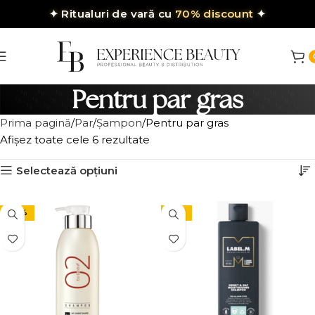
✦
Ritualuri de vară cu
70% discount
✦
Pentru par gras
Prima pagină
Par
Șampon
Pentru par gras
Afișez toate cele 6 rezultate
Selectează opțiuni
-30%
-15%