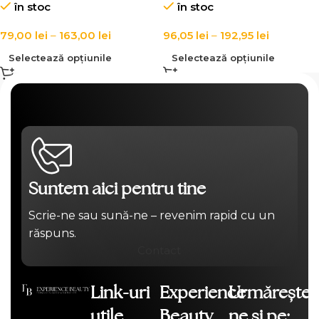
în stoc
în stoc
79,00
lei
–
163,00
lei
96,05
lei
–
192,95
lei
Selectează opțiunile
Selectează opțiunile
Suntem aici pentru tine
Scrie-ne sau sună-ne – revenim rapid cu un
răspuns.
Contact
Link-uri
Experience
Urmărește-
utile
Beauty
ne și pe: