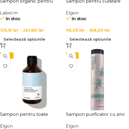
Sampon organic pentru
Sampon pentru curatare
volum si revitalizarea parului
profunda pH 7.5 Elgon
Label.m
Elgon
fin, Label.m Organic Orange
Luminoil Clarifying Shampoo
în stoc
în stoc
Blossom Volumising
Shampoo
135,15
lei
–
261,80
lei
96,05
lei
–
168,30
lei
Selectează opțiunile
Selectează opțiunile
-25%
-15%
Sampon pentru toate
Sampon purificator cu zinc
tipurile de par, Elgon, Yes
Elgon Primaria Purifying Zinc
Elgon
Elgon
Daily Everyday Shampoo
Shampoo