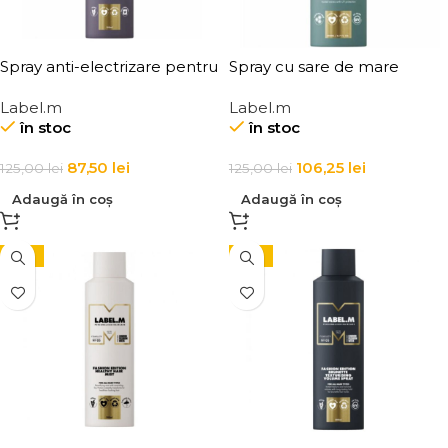
Spray anti-electrizare pentru
Spray cu sare de mare
toate tipurile de par Label.m
pentru textura si volum
Label.m
Label.m
Anti-Frizz Smoothing Mist
pentru toate tipurile de par,
în stoc
în stoc
Label.m Sea Salt Spray
87,50
lei
106,25
lei
125,00
lei
125,00
lei
Adaugă în coș
Adaugă în coș
-15%
-15%