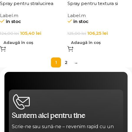
Spray pentru stralucirea
Spray pentru textura si
parului Label.m Fashion
volum pentru par brunet
Label.m
Label.m
Edition Healthy Hair Mist
Label.m Fashion Edition
în stoc
în stoc
Brunette Texturising Volume
Spray
105,40
lei
106,25
lei
124,00
lei
125,00
lei
Adaugă în coș
Adaugă în coș
1
2
→
Suntem aici pentru tine
Scrie-ne sau sună-ne – revenim rapid cu un