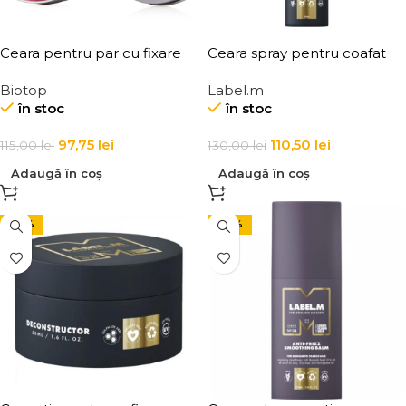
Ceara pentru par cu fixare
Ceara spray pentru coafat
medie, Elgon 101 Aqua Wax
Label.m Fashion Edition Wax
Biotop
Label.m
Texture Definition
Spray
în stoc
în stoc
97,75
lei
110,50
lei
115,00
lei
130,00
lei
Adaugă în coș
Adaugă în coș
-33%
-30%