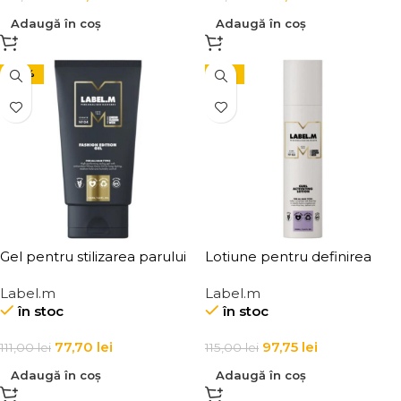
Adaugă în coș
Adaugă în coș
-30%
-15%
Gel pentru stilizarea parului
Lotiune pentru definirea
Label.m Fashion Edition Gel
buclelor pentru par cret si
Label.m
Label.m
poros Curl Activating Lotion
în stoc
în stoc
77,70
lei
97,75
lei
111,00
lei
115,00
lei
Adaugă în coș
Adaugă în coș