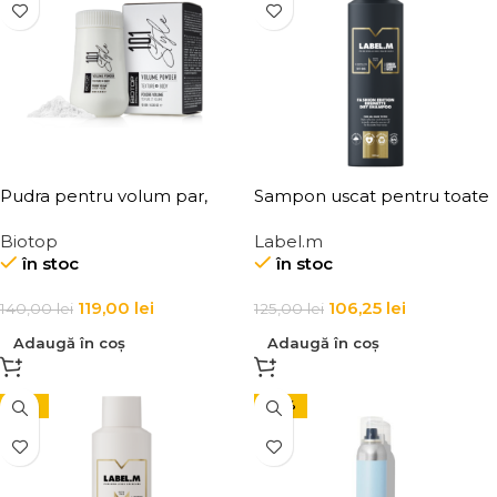
Pudra pentru volum par,
Sampon uscat pentru toate
Elgon 101 Volume Powder
tipurile de par Label.m
Biotop
Label.m
Fashion Edition Brunette
în stoc
în stoc
Dry Shampoo
119,00
lei
106,25
lei
140,00
lei
125,00
lei
Adaugă în coș
Adaugă în coș
-15%
-22%