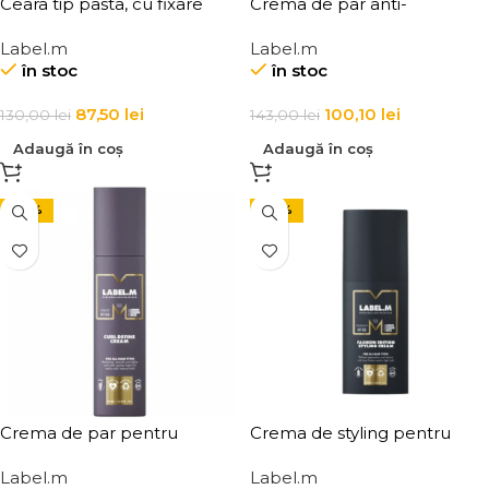
Ceara tip pasta, cu fixare
Crema de par anti-
medie pentru par, Label.m
electrizare si anti-frizz
Label.m
Label.m
Deconstructor
Label.m Anti-Frizz
în stoc
în stoc
Smoothing Balm
87,50
lei
100,10
lei
130,00
lei
143,00
lei
Adaugă în coș
Adaugă în coș
-30%
-30%
Crema de par pentru
Crema de styling pentru
definirea buclelor Label.m
toate tipurile de par Label.m
Label.m
Label.m
Curl Define Cream
Fashion Edition Styling