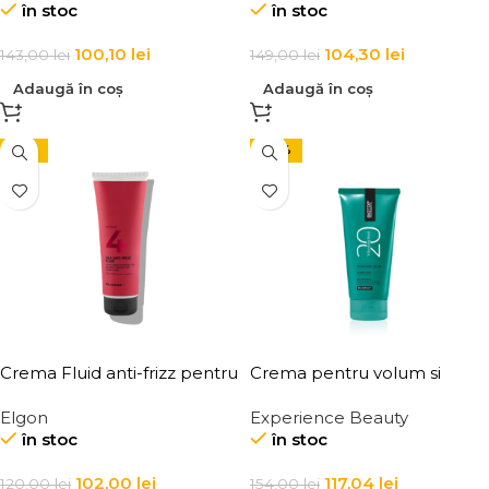
în stoc
în stoc
Cream
100,10
lei
104,30
lei
143,00
lei
149,00
lei
Adaugă în coș
Adaugă în coș
-15%
-24%
Crema Fluid anti-frizz pentru
Crema pentru volum si
par Elgon Affixx 4 Slick Anti-
ingrosarea firului de par
Elgon
Experience Beauty
Frizz Fluid
Elgon 20 Volumizing
în stoc
în stoc
Thickening Cream
102,00
lei
117,04
lei
120,00
lei
154,00
lei