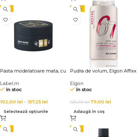
-15%
-37%
Pasta modelatoare mata, cu
Pudra de volum, Elgon Affixx
minerale, pentru coafat
67
Label.m
Elgon
toate tipurile de par Label.m
în stoc
în stoc
Matt Paste
102,00
lei
–
157,25
lei
79,00
lei
126,00
lei
Selectează opțiunile
Adaugă în coș
-15%
-15%