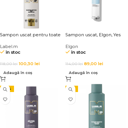
Sampon uscat pentru toate
Sampon uscat, Elgon, Yes
tipurile de par Label.m
Daily No Stress Dry
Label.m
Elgon
Fashion Edition Dry
Shampoo
în stoc
în stoc
Shampoo
100,30
lei
89,00
lei
118,00
lei
114,00
lei
Adaugă în coș
Adaugă în coș
-30%
-15%