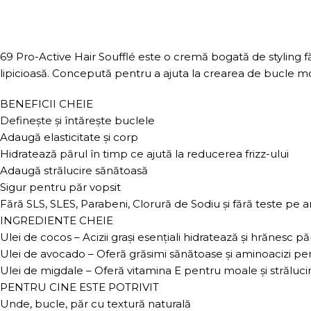
69 Pro-Active Hair Soufflé este o cremă bogată de styling fă
lipicioasă. Concepută pentru a ajuta la crearea de bucle moi, fl
BENEFICII CHEIE
Definește și întărește buclele
Adaugă elasticitate și corp
Hidratează părul în timp ce ajută la reducerea frizz-ului
Adaugă strălucire sănătoasă
Sigur pentru păr vopsit
Fără SLS, SLES, Parabeni, Clorură de Sodiu și fără teste pe 
INGREDIENTE CHEIE
Ulei de cocos – Acizii grași esențiali hidratează și hrănesc pă
Ulei de avocado – Oferă grăsimi sănătoase și aminoacizi pent
Ulei de migdale – Oferă vitamina E pentru moale și străluci
PENTRU CINE ESTE POTRIVIT
Unde, bucle, păr cu textură naturală