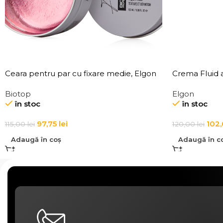
Ceara pentru par cu fixare medie, Elgon
Crema Fluid a
101 Aqua Wax Texture Definition
Affixx 4 Slick 
Biotop
Elgon
în stoc
în stoc
97,75
lei
102
115,00
lei
120,00
lei
Adaugă în coș
Adaugă în c