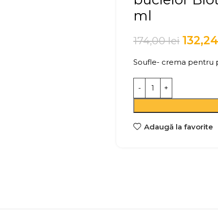
ml
132,2
174,00
lei
Soufle- crema pentru 
Adaugă la favorite