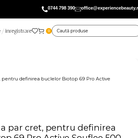
0744 798 390
office@experiencebeauty.
 / înregistrare
0
, pentru definirea buclelor Biotop 69 Pro Active
a par cret, pentru definirea
top 69 Pro Active Souflee 500