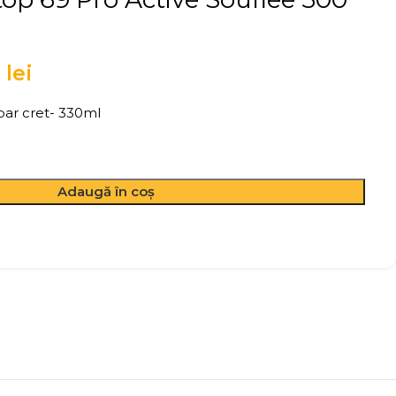
4
lei
par cret- 330ml
Adaugă în coș