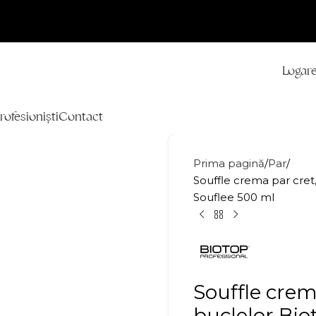
Logare
rofesioniști
Contact
Prima pagină
Par
Souffle crema par cret
Souflee 500 ml
Souffle crem
buclelor Bio