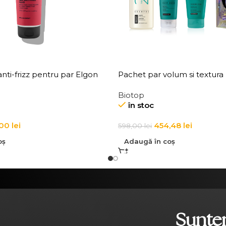
nti-frizz pentru par Elgon
Pachet par volum si textura
Anti-Frizz Fluid
Biotop
în stoc
,00
lei
454,48
lei
598,00
lei
oș
Adaugă în coș
Suntem