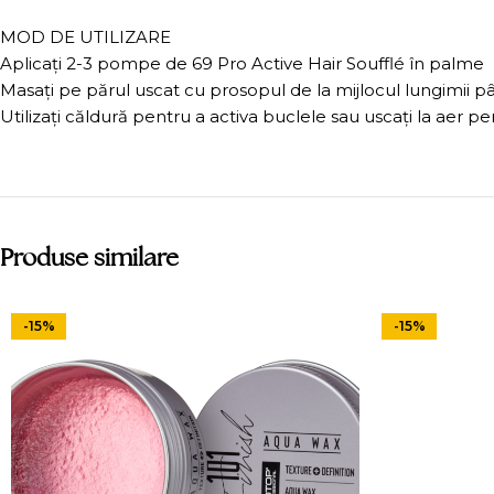
MOD DE UTILIZARE
Aplicați 2-3 pompe de 69 Pro Active Hair Soufflé în palme
Masați pe părul uscat cu prosopul de la mijlocul lungimii pân
Utilizați căldură pentru a activa buclele sau uscați la aer p
Produse similare
-15%
-15%