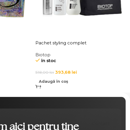
Pachet styling complet
Biotop
în stoc
393,68
lei
518,00
lei
Adaugă în coș
 aici pentru tine
Contact