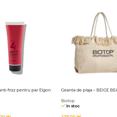
nti-frizz pentru par Elgon
Geanta de plaja – BEIGE B
Anti-Frizz Fluid
Biotop
în stoc
,00
lei
239,00
lei