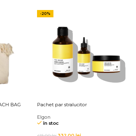
-20%
EACH BAG
Pachet par stralucitor
Elgon
în stoc
332,00
lei
415,00
lei