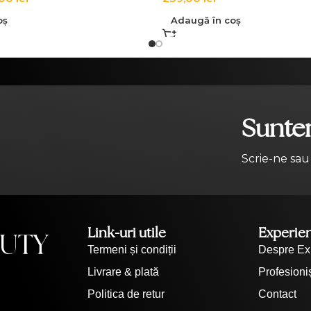
oș
Adaugă în coș
Suntem
Scrie-ne sau
Link-uri utile
Experie
Termeni și condiții
Despre Ex
Livrare & plată
Profesioniș
Politica de retur
Contact