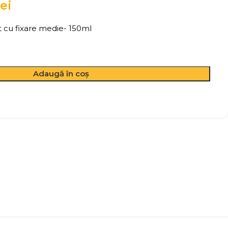
lei
 cu fixare medie- 150ml
Adaugă în coș