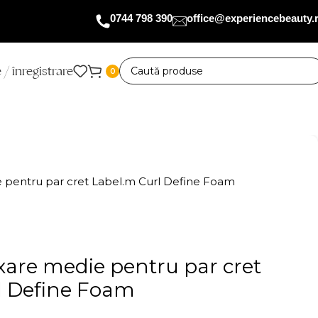
0744 798 390
office@experiencebeauty.
 / înregistrare
0
 pentru par cret Label.m Curl Define Foam
xare medie pentru par cret
l Define Foam