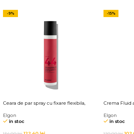
-9%
-15%
Ceara de par spray cu fixare flexibila,
Crema Fluid a
Elgon Affixx 44 Flex Hold Spray Wax
Affixx 4 Slick 
Elgon
Elgon
în stoc
în stoc
122,40
lei
102
134,00
lei
120,00
lei